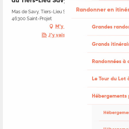
au Tiers-Lieu Savy
Randonner en itiné
Mas de Savy, Tiers-Lieu Savy, Mas de Savy,
46300 Saint-Projet
Grandes rando
M'y rendre
J'y vais en train !
Grands itinérai
Randonnées à c
Le Tour du Lot 
Hébergements 
Hébergemen