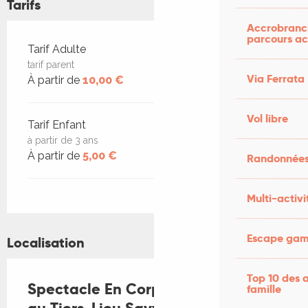
Tarifs
Accrobranch
parcours ac
Tarifs 2026
Tarif Adulte
tarif parent
Via Ferrata
À partir de
10,00 €
Vol libre
Tarif Enfant
à partir de 3 ans
À partir de
5,00 €
Randonnées
Multi-activi
Escape game
Localisation
Top 10 des a
Spectacle En Corps des histoires
famille