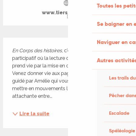
Toutes les peti
www.tierslieusavy.fr
Se baigner en e
Description
Naviguer en c
En Corps des histoires
, c'est un spectacle 
participatif où la lecture d'un album jeunesse 
Autres activités
prend vie par la mise en corps des spect-acteurs. 
Venez donner vie aux pages d'un album jeunesse, 
Les trails du
guidé par Amélie qui vous fera écouter, voir et 
mettre en mouvements l'histoire d'amitié très 
Pêcher dans
attachante entre...
Escalade
Lire la suite
Spéléologie