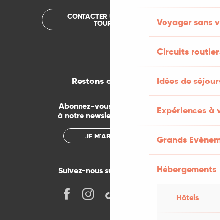
CONTACTER UN OFFICE DE
Voyager sans v
TOURISME
Circuits routier
Idées de séjou
Restons connectés
Abonnez-vous gratuitement
Expériences à 
à notre newsletter mensuelle
JE M'ABONNE
Grands Evènem
Hébergements
Suivez-nous sur les réseaux !
Hôtels