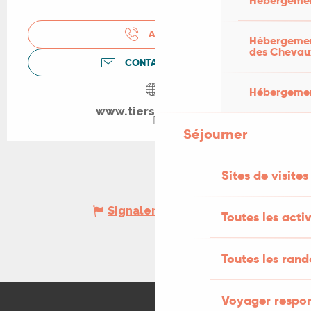
Hébergemen
APPELER
Hébergement
des Chevau
CONTACTEZ-NOUS
Hébergement
www.tierslieusavy.fr
Séjourner
Sites de visites
Signaler une erreur
Toutes les activ
Toutes les ran
Voyager respo