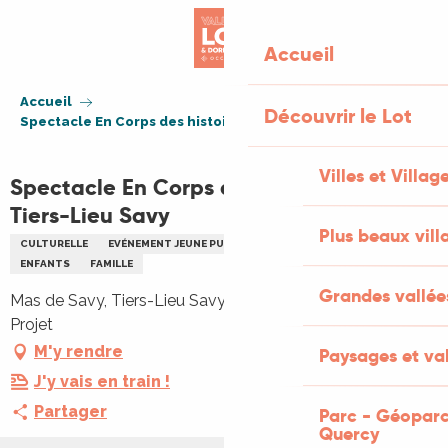
Aller
au
Accueil
contenu
principal
Accueil
Découvrir le Lot
Spectacle En Corps des histoires au Tiers-Lieu Savy
Villes et Villag
Spectacle En Corps des histoires au
Tiers-Lieu Savy
Plus beaux vill
CULTURELLE
EVÉNEMENT JEUNE PUBLIC
SPECTACLE
DANSE
ENFANTS
FAMILLE
Grandes vallée
Mas de Savy, Tiers-Lieu Savy, Mas de Savy, 46300 Saint-
Projet
M'y rendre
Paysages et val
J'y vais en train !
Partager
Parc - Géoparc
Quercy