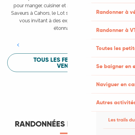
pour manger, cuisiner et s’amuser pendant Lot of
Randonner à vé
Saveurs à Cahors, le Lot sait vous mettre à l’aise en
vous invitant à des expériences sensorielles
Festival Lot of Saveurs
étonnantes !
Randonner à V
LIRE LA SUITE
Toutes les peti
TOUS LES FESTIVALS À
VENIR
Se baigner en e
Naviguer en c
Autres activités
Les trails du
RANDONNÉES ET ITINÉRANCE