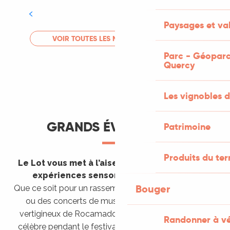
Tout l'agenda
Paysages et val
LIRE LA SUITE
VOIR TOUTES LES MANIFESTATIONS
Parc - Géoparc
Quercy
Les vignobles d
GRANDS ÉVÈNEMENTS
Patrimoine
Produits du ter
Le Lot vous met à l’aise en vous invitant à des
expériences sensorielles étonnantes !
Bouger
Que ce soit pour un rassemblement de montgolfières
ou des concerts de musique sacrée dans le site
vertigineux de Rocamadour, pour écouter un opéra
Randonner à v
célèbre pendant le festival de Saint-Céré ou encore