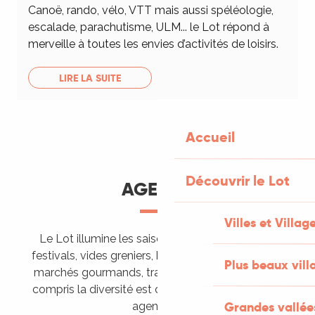
Canoë, rando, vélo, VTT mais aussi spéléologie,
escalade, parachutisme, ULM... le Lot répond à
merveille à toutes les envies d’activités de loisirs.
LIRE LA SUITE
Accueil
Découvrir le Lot
AGENDA
Villes et Villag
Le Lot illumine les saisons de ses animations :
festivals, vides greniers, brocantes, fêtes votives,
Plus beaux vill
marchés gourmands, trails sportifs… Vous l’aurez
compris la diversité est de mise, alors tous à vos
Grandes vallée
agendas !