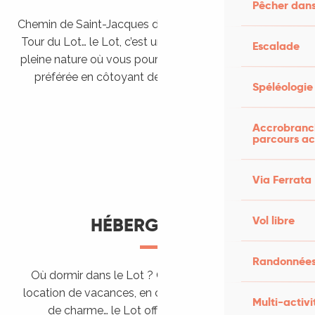
Pêcher dans
Chemin de Saint-Jacques de Compostelle, Véloroutes,
Tour du Lot… le Lot, c’est une véritable destination de
Escalade
pleine nature où vous pourrez pratiquer votre activité
préférée en côtoyant des paysages grandioses.
Spéléologie
Randonner en itinérance
Le Lot en car et en train
Balades et randonnées
Accrobranch
parcours ac
Via Ferrata
Vol libre
HÉBERGEMENTS
Randonnées
Où dormir dans le Lot ? Chez l’habitant, dans une
location de vacances, en camping, ou dans un hôtel
Multi-activi
de charme… le Lot offre des hébergements