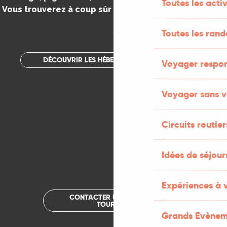
Toutes les activ
Vous trouverez à coup sûr votre bonheur dans le Lot.
.
Toutes les ran
DÉCOUVRIR LES HÉBERGEMENTS INSOLITES
Voyager respo
Voyager sans v
Circuits routier
Idées de séjou
Expériences à 
CONTACTER UN OFFICE DE
TOURISME
Grands Evènem