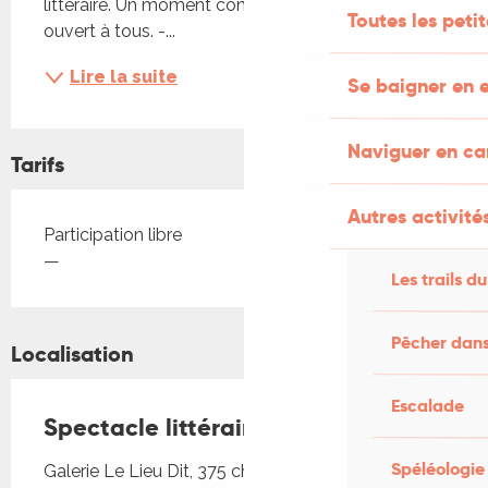
littéraire. Un moment convivial et artistique, 
Toutes les peti
ouvert à tous. -...
Lire la suite
Se baigner en e
Naviguer en c
Tarifs
Autres activités
Tarifs 2026
Participation libre
—
Les trails du
Pêcher dans
Localisation
Escalade
Spectacle littéraire "L’âme du vin"
Spéléologie
Galerie Le Lieu Dit, 375 chemin de Sainte Marie,