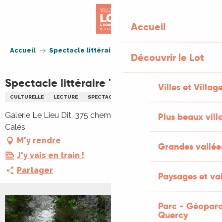
Aller
au
Accueil
contenu
principal
Accueil
Spectacle littéraire "L’âme du vin"
Découvrir le Lot
Spectacle littéraire "L’âme du vin"
Villes et Villag
CULTURELLE
LECTURE
SPECTACLE
ARTS
Galerie Le Lieu Dit, 375 chemin de Sainte Marie, 46350
Plus beaux vill
Calès
M'y rendre
Grandes vallée
J'y vais en train !
Partager
Paysages et val
Parc - Géoparc
Quercy