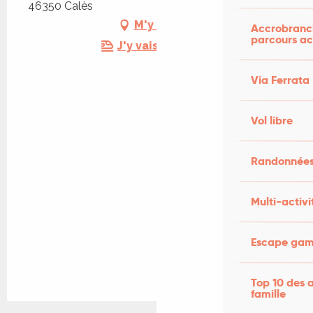
46350 Calès
M'y rendre
Accrobranch
parcours ac
J'y vais en train !
Via Ferrata
Vol libre
Randonnées
Multi-activi
Escape game
Top 10 des a
famille