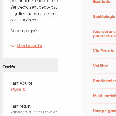
personnelle tendre et crépusculaire où 
Escalade
s’entrecroisent pédo-psychiatres en talons 
aiguilles, ados en déshérence et fantômes de 
Spéléologie
punks à chiens. 
Accompagné...
Accrobranch
parcours ac
Lire la suite
Via Ferrata
Vol libre
Tarifs
Randonnées
Tarifs 2026
Tarif Adulte
15,00 €
Multi-activi
Tarif réduit
Escape game
Adhérents d'une association culturelle de la CCCS,