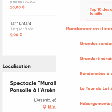
minima sociaux
10,00 €
Top 10 des a
famille
Tarif Enfant
Randonner en itiné
Jusqu'à 18 ans
5,00 €
Grandes rando
Grands itinérai
Localisation
Randonnées à c
Spectacle "Muraille" par Louis
Le Tour du Lot 
Ponsolle à l'Arsénic
L'Arsénic, 46250 Gindou
Hébergements 
M'y rendre