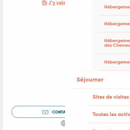
J'y vais en train !
Hébergemen
Hébergemen
Hébergement
des Chevau
Hébergement
Séjourner
Sites de visites
CONTACTEZ-NOUS
Toutes les activ