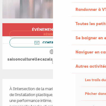
Randonner à V
Toutes les peti
Ouverture et coordonnées
ÉVÉNEMENT TERMINÉ
RÉSERVER
Se baigner en e
CONTACTEZ-NOUS
Naviguer en c
saisonculturellecazalssalviac.wordpress.com
Autres activités
Les trails du
Description
À l’intersection de la marionnette, de la poésie et 
Pêcher dans
de l’installation plastique, 
Muraille
 se veut comme 
une performance intime, une mythologie 