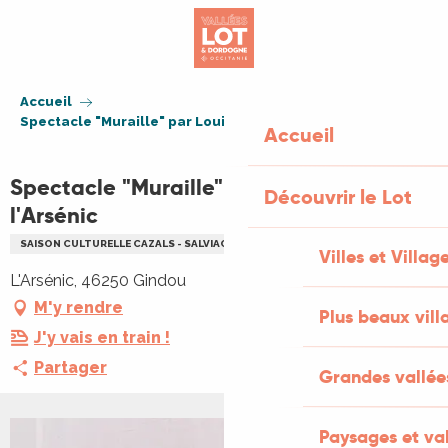
Aller
au
contenu
principal
Accueil
Spectacle "Muraille" par Louis Ponsolle à l'Arsénic
Accueil
Spectacle "Muraille" par Louis Ponsolle à
Découvrir le Lot
l'Arsénic
SAISON CULTURELLE CAZALS - SALVIAC
CULTURELLE
SPECTACLE
Villes et Villag
L'Arsénic, 46250 Gindou
M'y rendre
Plus beaux vill
J'y vais en train !
Partager
Grandes vallée
Paysages et val