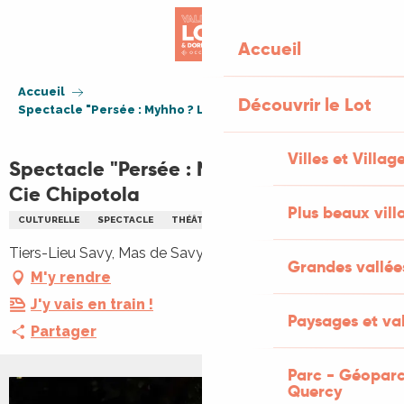
Aller
au
Accueil
contenu
principal
Accueil
Découvrir le Lot
Spectacle "Persée : Myhho ? Logique !" Cie Chipotola
Villes et Villag
Spectacle "Persée : Myhho ? Logique !"
Cie Chipotola
Plus beaux vill
CULTURELLE
SPECTACLE
THÉÂTRE DE RUE
Tiers-Lieu Savy, Mas de Savy, 46300 Saint-Projet
Grandes vallée
M'y rendre
J'y vais en train !
Paysages et val
Partager
Parc - Géoparc
Quercy