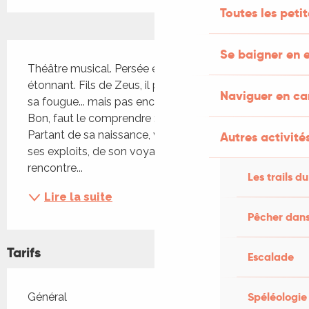
Toutes les peti
Description
Se baigner en e
Théâtre musical. Persée est un jeune homme 
étonnant. Fils de Zeus, il possède son charisme et 
Naviguer en c
sa fougue... mais pas encore son cerveau divin. 
Bon, faut le comprendre : il fait plus que son âge. 
Partant de sa naissance, vous découvrirez tous 
Autres activités
ses exploits, de son voyage chez les Grées à sa 
rencontre...
Les trails du
Lire la suite
Pêcher dans
Tarifs
Escalade
Tarifs 2026
Spéléologie
Général