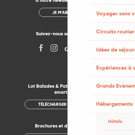
à notre newsletter mensuelle
JE M'ABONNE
Voyager sans v
Circuits routier
Suivez-nous sur les réseaux !
Idées de séjou
Expériences à 
Grands Evènem
Lot Balades & Patrimoines sur votre
smartphone
Hébergements
TÉLÉCHARGER L'APPLICATION
Hôtels
Brochures et documentations