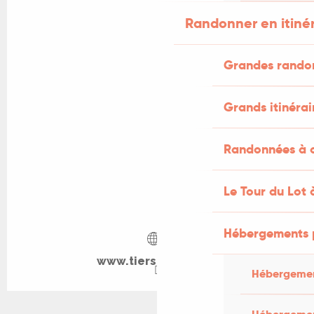
Randonner en itiné
Grandes rando
Grands itinérai
Randonnées à c
Le Tour du Lot 
Hébergements 
www.tierslieusavy.fr
Hébergemen