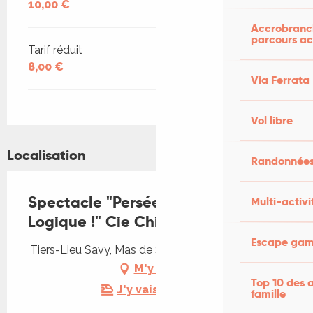
10,00 €
Accrobranch
parcours ac
Tarif réduit
8,00 €
Via Ferrata
Vol libre
Localisation
Randonnées
Spectacle "Persée : Myhho ?
Multi-activi
Logique !" Cie Chipotola
Escape game
Tiers-Lieu Savy, Mas de Savy, 46300 Saint-Projet
M'y rendre
Top 10 des a
J'y vais en train !
famille