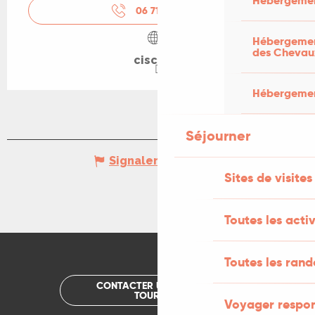
Hébergemen
06 71 77 47
▒▒
Hébergement
des Chevau
ciscm.fr
Hébergement
Séjourner
Signaler une erreur
Sites de visites
Toutes les activ
Toutes les ran
CONTACTER UN OFFICE DE
TOURISME
Voyager respo