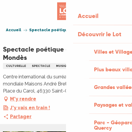
Aller
au
Accueil
contenu
principal
Accueil
Spectacle poétique et musical d'Ada Mondès
Découvrir le Lot
Spectacle poétique et musical d'Ada
Villes et Villag
Mondès
CULTURELLE
SPECTACLE
MUSIQUE
POÉSIE
Plus beaux vill
Centre international du surréalisme & de la citoyenneté
mondiale Maisons André Breton & Émile Joseph-Rignault,
Grandes vallée
Place du Carol, 46330 Saint-Cirq-Lapopie
M'y rendre
Paysages et val
J'y vais en train !
Partager
Parc - Géoparc
Quercy