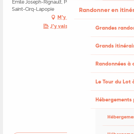
Émile Joseph-Rignault, Place du Carol, 46330
Randonner en itiné
Saint-Cirq-Lapopie
M'y rendre
J'y vais en train !
Grandes rando
Grands itinérai
Randonnées à c
Le Tour du Lot 
Hébergements 
Hébergemen