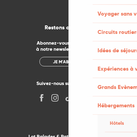
Voyager sans v
Restons connectés
Circuits routier
Abonnez-vous gratuitement
à notre newsletter mensuelle
Idées de séjou
JE M'ABONNE
Expériences à 
Suivez-nous sur les réseaux !
Grands Evènem
Hébergements
Hôtels
Lot Balades & Patrimoines sur votre