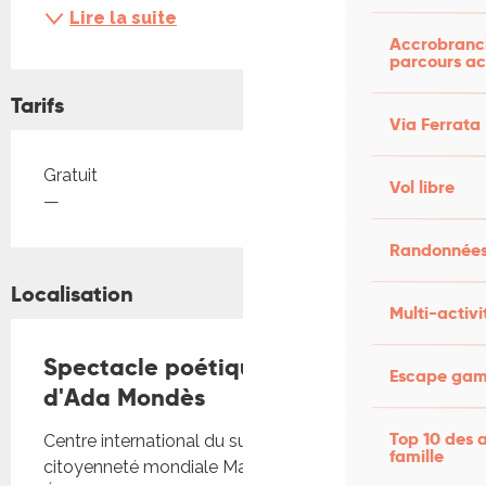
Lire la suite
Accrobranch
parcours ac
Tarifs
Via Ferrata
Tarifs 2026
Gratuit
Vol libre
—
Randonnées
Localisation
Multi-activi
Spectacle poétique et musical
Escape game
d'Ada Mondès
Top 10 des a
Centre international du surréalisme & de la
famille
citoyenneté mondiale Maisons André Breton &