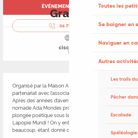
Ouverture et coordonnées
Toutes les peti
ÉVÉNEMENT TERMINÉ
Gratuit
Se baigner en e
06 71 77 47
▒▒
Naviguer en c
ciscm.fr
Autres activités
Description
Les trails du
Organisé par la Maison André Breton, CISCM, en 
partenariat avec l’association La Rose Impossible 
Pêcher dans
Après des années d’aventures, la poétesse 
nomade Ada Mondès propose une nouvelle 
Escalade
plongée poétique sous les étoiles de Saint-Cirq 
Lapopie Mundi ! On y entend de l’espagnol, 
beaucoup, étant donné de...
Spéléologie