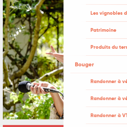
+2 PHOTOS
Les vignobles d
Patrimoine
Produits du ter
Bouger
Randonner à v
Randonner à vé
Randonner à V