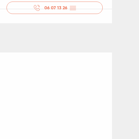
06 07 13 26
▒▒