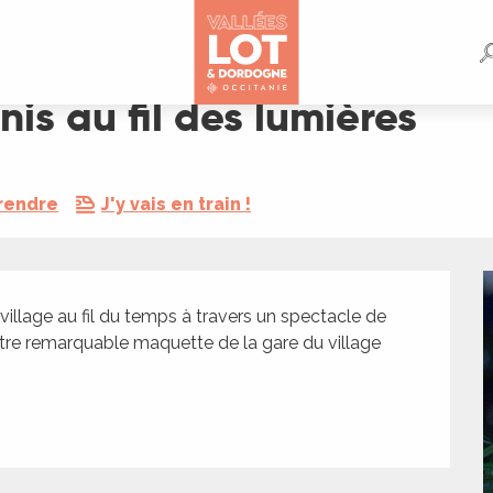
es
is au fil des lumières
rendre
J'y vais en train !
illage au fil du temps à travers un spectacle de 
tre remarquable maquette de la gare du village 