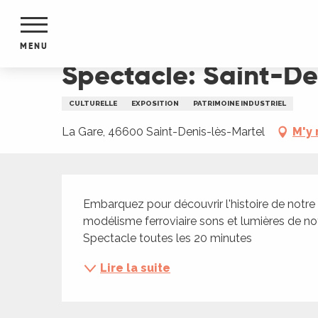
Aller
Accueil
Spectacle: Saint-Denis au fil des lumièr
au
contenu
MENU
principal
Spectacle: Saint-Den
NTS
MENTS
CULTURELLE
EXPOSITION
PATRIMOINE INDUSTRIEL
S
URS
La Gare, 46600 Saint-Denis-lès-Martel
M'y 
Description
du Lot
Embarquez pour découvrir l'histoire de notre v
dans
modélisme ferroviaire sons et lumières de no
s le
Spectacle toutes les 20 minutes
Lire la suite
e