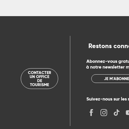
ns
ue
Restons conn
Abonnez-vous grat
à notre newsletter 
CONTACTER
UN OFFICE
JE M'ABONNE
DE
TOURISME
Suivez-nous sur les 
its