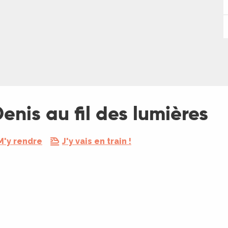
enis au fil des lumières
M'y rendre
J'y vais en train !