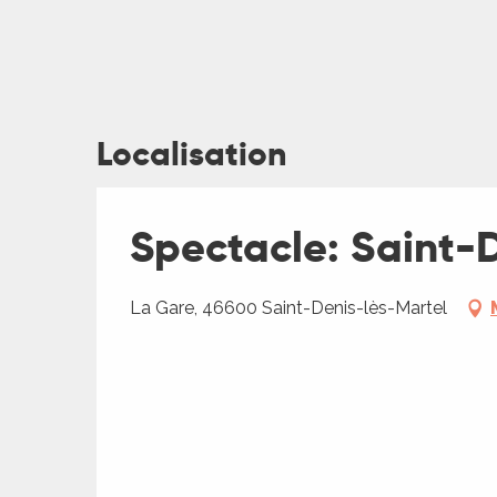
Localisation
ages
Spectacle: Saint-D
es
es
La Gare, 46600 Saint-Denis-lès-Martel