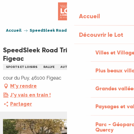
Aller
au
Accueil
contenu
principal
Accueil
SpeedSleek Road Trip de passage à Figeac
Découvrir le Lot
SpeedSleek Road Trip de passage à
Villes et Villag
Figeac
SPORTS ET LOISIRS
RALLYE
AUTOMOBILE
Plus beaux vill
cour du Puy, 46100 Figeac
M'y rendre
Grandes vallée
J'y vais en train !
Partager
Paysages et val
Parc - Géoparc
Quercy