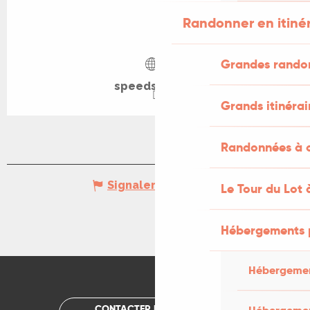
Randonner en itiné
Grandes rando
speedsleek.fr
Grands itinérai
Randonnées à c
Signaler une erreur
Le Tour du Lot 
Hébergements 
Hébergemen
CONTACTER UN OFFICE DE