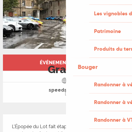
Les vignobles d
Patrimoine
Produits du ter
Ouverture et coordonnées
ÉVÉNEMENT TERMINÉ
Bouger
Gratuit
Randonner à v
speedsleek.fr
Randonner à vé
Description
Randonner à V
L’Épopée du Lot fait étape à Figeac avis aux 