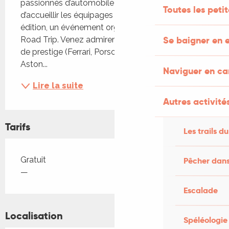
passionnés d’automobile ! Figeac aura le plaisir 
Toutes les peti
d’accueillir les équipages de l’Épopée du Lot – 2ᵉ 
édition, un événement organisé par Speed Sleek 
Se baigner en e
Road Trip. Venez admirer une dizaine de voitures 
de prestige (Ferrari, Porsche, Alpine, McLaren, 
Aston...
Naviguer en c
Lire la suite
Autres activités
Tarifs
Les trails du
Tarifs 2026
Gratuit
Pêcher dans
—
Escalade
Localisation
Spéléologie