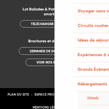
Lot Balades & Patrimoines sur votre
Voyager sans v
smartphone
TÉLÉCHARGER L'APPLICATION
Circuits routier
Idées de séjou
Brochures et documentations
DEMANDE DE DOCUMENTATION
Expériences à 
VOIR NOS BROCHURES
Grands Evènem
Hébergements
-
-
-
-
PLAN DU SITE
ESPACE PRO
PRESSE
PHOTOTHÈQUE
Hôtels
-
MENTIONS LÉGALES
CGU