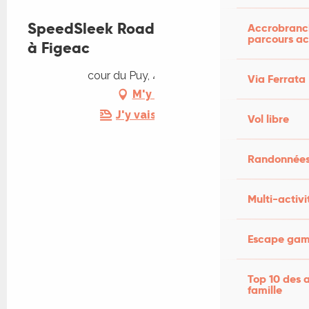
SpeedSleek Road Trip de passage
Accrobranch
parcours ac
à Figeac
cour du Puy, 46100 Figeac
Via Ferrata
M'y rendre
J'y vais en train !
Vol libre
Randonnées
Multi-activi
Escape game
Top 10 des a
famille