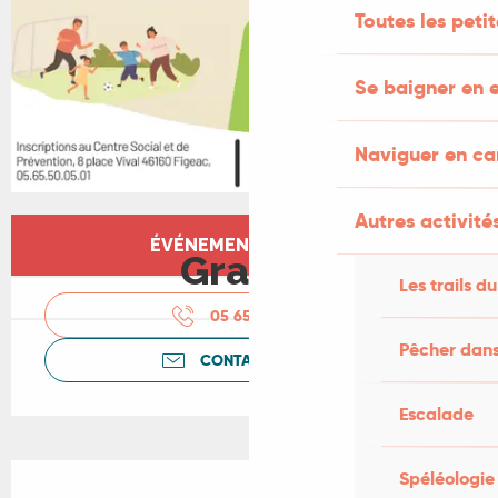
Toutes les peti
Se baigner en e
Naviguer en c
Autres activités
Ouverture et coordonnées
ÉVÉNEMENT TERMINÉ
Gratuit
Les trails du
05 65 50 05
▒▒
Pêcher dans
CONTACTEZ-NOUS
Escalade
Description
Spéléologie