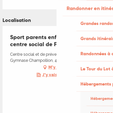
Randonner en itiné
Localisation
Grandes rando
Sport parents enfants avec le
Grands itinérai
centre social de Figeac
Randonnées à c
Centre social et de prévention Nicole-Paulo,
Gymnase Champollion, 46100 Figeac
M'y rendre
Le Tour du Lot 
J'y vais en train !
Hébergements 
Hébergemen