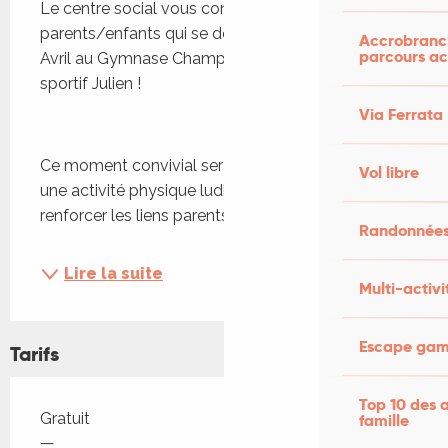
Le centre social vous convie à un atelier sportif 
parents/enfants qui se déroulera le Samedi 18 
Accrobranch
parcours ac
Avril au Gymnase Champollion avec l’animateur 
sportif Julien !
Via Ferrata
Ce moment convivial sera l’occasion de partager 
Vol libre
une activité physique ludique en famille, de 
renforcer les liens parents/enfants et de passer...
Randonnées
Lire la suite
Multi-activi
Escape game
Tarifs
Top 10 des a
Tarifs 2026
Gratuit
famille
—