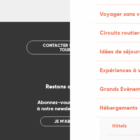
Voyager sans v
Circuits routier
CONTACTER UN OFFICE DE
TOURISME
Idées de séjou
Expériences à 
Restons connectés
Grands Evènem
Abonnez-vous gratuitement
Hébergements
à notre newsletter mensuelle
JE M'ABONNE
Hôtels