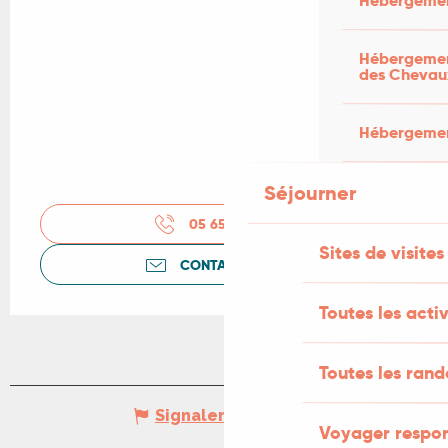
Hébergemen
Hébergement
des Chevau
Hébergement
Séjourner
05 65 50 05
▒▒
Sites de visites
CONTACTEZ-NOUS
Toutes les activ
Toutes les ran
Signaler une erreur
Voyager respo