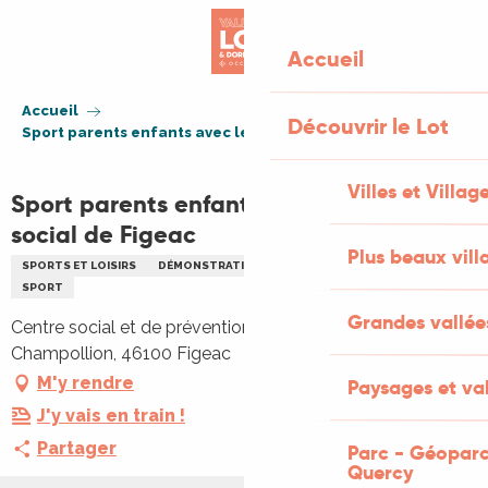
Aller
au
Accueil
contenu
principal
Accueil
Découvrir le Lot
Sport parents enfants avec le centre social de Figeac
Villes et Villag
Sport parents enfants avec le centre
social de Figeac
Plus beaux vill
SPORTS ET LOISIRS
DÉMONSTRATION SPORTIVE
RENCONTRES
SPORT
Grandes vallée
Centre social et de prévention Nicole-Paulo, Gymnase
Champollion, 46100 Figeac
M'y rendre
Paysages et val
J'y vais en train !
Partager
Parc - Géoparc
Quercy