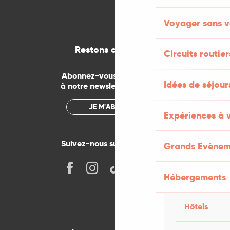
Voyager sans v
Restons connectés
Circuits routier
Abonnez-vous gratuitement
Idées de séjou
à notre newsletter mensuelle
JE M'ABONNE
Expériences à 
Suivez-nous sur les réseaux !
Grands Evènem
Hébergements
Hôtels