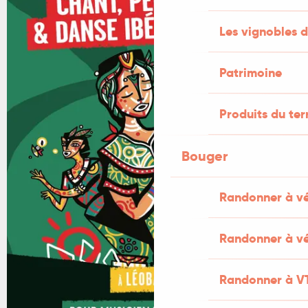
Les vignobles d
Patrimoine
Produits du ter
Bouger
Randonner à v
Randonner à vé
Randonner à V