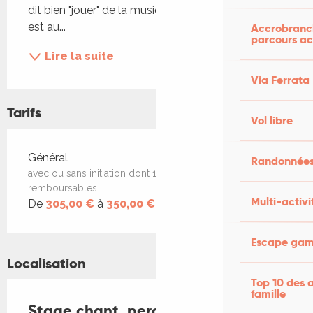
dit bien "jouer" de la musique, cette notion de "jeu" 
est au...
Accrobranch
parcours ac
Lire la suite
Via Ferrata
Tarifs
Vol libre
Tarifs 2026
Général
Randonnées
avec ou sans initiation dont 100€ d'arrhes non
remboursables
Multi-activi
De
305,00 €
à
350,00 €
Escape game
Localisation
Top 10 des a
famille
Stage chant, percussion et danse