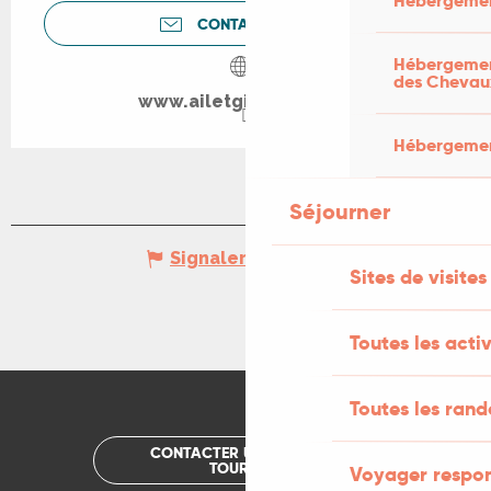
Hébergemen
CONTACTEZ-NOUS
Hébergement
des Chevau
www.ailetgingembre.fr
Hébergement
Séjourner
Signaler une erreur
Sites de visites
Toutes les activ
Toutes les ran
CONTACTER UN OFFICE DE
TOURISME
Voyager respo