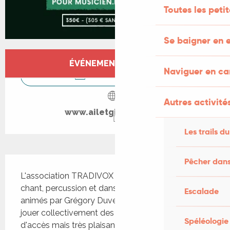
Toutes les peti
Se baigner en e
Ouverture et coordonnées
ÉVÉNEMENT TERMINÉ
Naviguer en c
CONTACTEZ-NOUS
Autres activités
www.ailetgingembre.fr
Les trails du
Description
Pêcher dans
L'association TRADIVOX organise des stages de 
chant, percussion et danse de mai à octobre 
Escalade
animés par Grégory Duveau. Notre priorité sera de 
jouer collectivement des morceaux simples 
Spéléologie
d'accès mais très plaisants à jouer (en français, on 