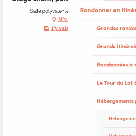
Randonner en itiné
Salle polyvalente, 46300 Léobard
M'y rendre
Grandes rando
J'y vais en train !
Grands itinérai
Randonnées à c
Le Tour du Lot 
Hébergements 
Hébergemen