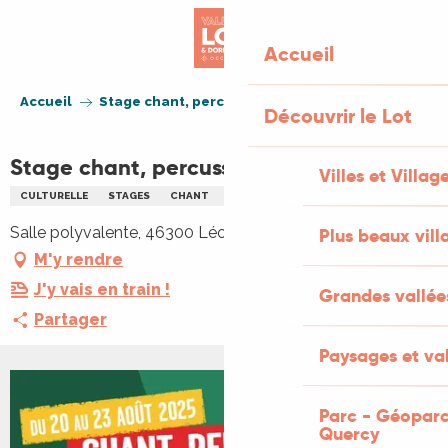
Aller
au
Accueil
contenu
principal
Accueil
Stage chant, percussion et danse
Découvrir le Lot
Stage chant, percussion et danse
Villes et Villag
CULTURELLE
STAGES
CHANT
DANSE
MUSIQUE
Salle polyvalente, 46300 Léobard
Plus beaux vill
M'y rendre
J'y vais en train !
Grandes vallée
Partager
Paysages et val
Parc - Géoparc
Quercy