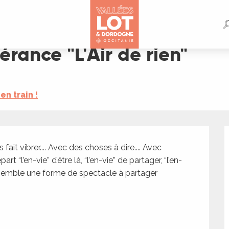
n"
érance "L'Air de rien"
 en train !
t vibrer.... Avec des choses à dire.... Avec 
 “l’en-vie” d’être là, “l’en-vie” de partager, “l’en-
 ensemble une forme de spectacle à partager