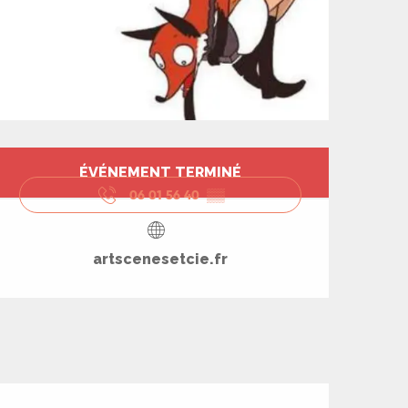
Ouverture et coord
ÉVÉNEMENT TERMINÉ
06 01 56 40
▒▒
artscenesetcie.fr