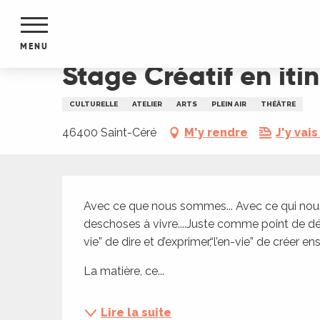
Aller
Accueil
Stage Créatif en itinérance "L'Air de rie
au
contenu
MENU
principal
Stage Créatif en itin
NTS
MENTS
CULTURELLE
ATELIER
ARTS
PLEIN AIR
THÉÂTRE
S
URS
46400 Saint-Céré
M'y rendre
J'y vais
Description
du Lot
Avec ce que nous sommes... Avec ce qui nous fai
dans
deschoses à vivre....Juste comme point de départ
s le
vie” de dire et d’exprimer,“l’en-vie” de créer
La matière, ce...
e
Lire la suite