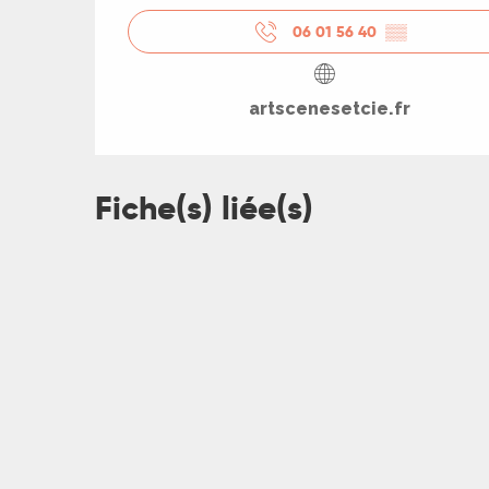
06 01 56 40
▒▒
artscenesetcie.fr
Fiche(s) liée(s)
R