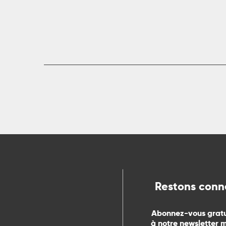
ts
rs
ns
ue
Restons conn
Abonnez-vous grat
à notre newsletter 