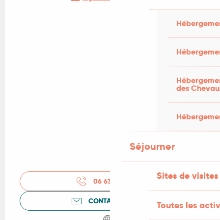
Hébergemen
Hébergemen
Hébergement
des Chevau
Hébergement
Séjourner
Sites de visites
06 63 23 65
▒▒
CONTACTEZ-NOUS
Toutes les activ