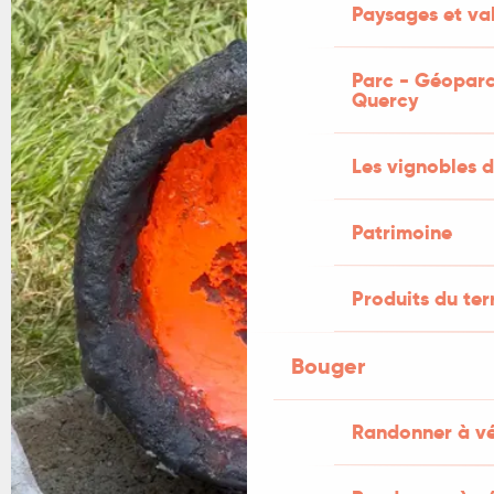
Paysages et val
Parc - Géoparc
Quercy
Les vignobles d
Patrimoine
Produits du ter
Bouger
Randonner à v