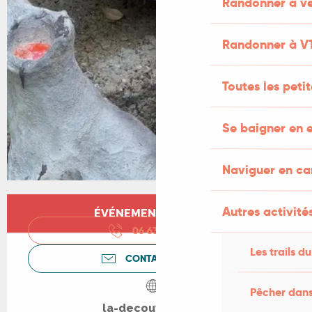
Randonner à vé
Randonner à V
Toutes les peti
Se baigner en e
Naviguer en c
Ouverture et coordonnées
Autres activités
ÉVÉNEMENT TERMINÉ
06 63 23 65
▒▒
Les trails du
CONTACTEZ-NOUS
Pêcher dans
la-decouverte.net