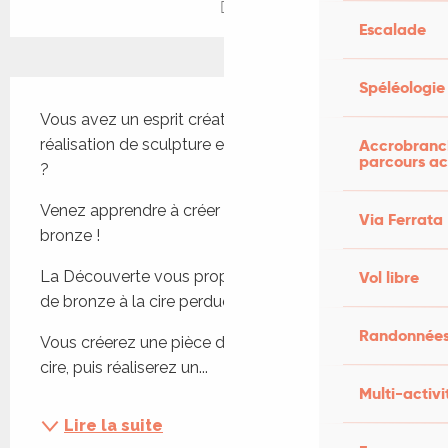
Escalade
Description
Spéléologie
Vous avez un esprit créatif ? La technique de 
réalisation de sculpture en bronze vous intéresse 
Accrobranch
parcours ac
?
Venez apprendre à créer vos propres œuvres en 
Via Ferrata
bronze !
La Découverte vous propose un stage de 5 jours 
Vol libre
de bronze à la cire perdue. 
Randonnées
Vous créerez une pièce de votre conception en 
cire, puis réaliserez un...
Multi-activi
Lire la suite