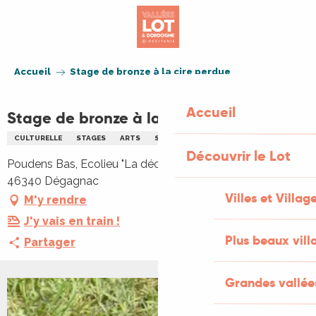
Aller
au
contenu
principal
Accueil
Stage de bronze à la cire perdue
Accueil
Stage de bronze à la cire perdue
CULTURELLE
STAGES
ARTS
SCULPTURE
Découvrir le Lot
Poudens Bas, Ecolieu "La découverte", Poudens Bas,
46340 Dégagnac
Villes et Villag
M'y rendre
J'y vais en train !
Plus beaux vill
Partager
Grandes vallée