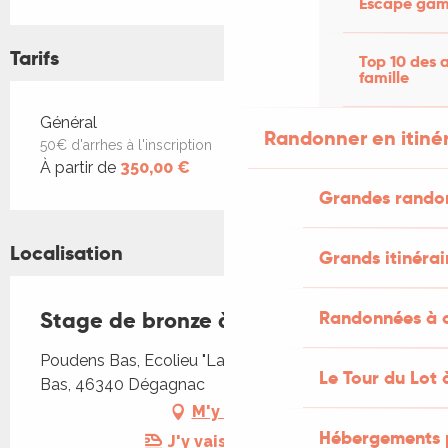
Escape game
Tarifs
Top 10 des a
famille
Tarifs 2026
Général
Randonner en itiné
50€ d'arrhes à l'inscription
À partir de
350,00 €
Grandes rando
Localisation
Grands itinérai
Stage de bronze à la cire perdue
Randonnées à c
Poudens Bas, Ecolieu "La découverte", Poudens
Le Tour du Lot 
Bas, 46340 Dégagnac
M'y rendre
Hébergements 
J'y vais en train !