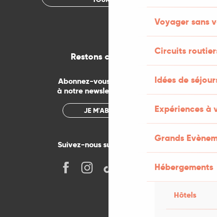
Voyager sans v
Circuits routier
Restons connectés
Idées de séjou
Abonnez-vous gratuitement
à notre newsletter mensuelle
Expériences à 
JE M'ABONNE
Grands Evènem
Suivez-nous sur les réseaux !
Hébergements
Hôtels