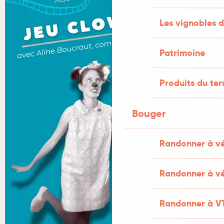
Les vignobles d
Patrimoine
Produits du ter
Bouger
Randonner à v
Randonner à vé
Randonner à V