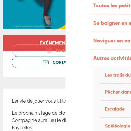
Toutes les peti
Se baigner en e
Ouverture et coordonnées
Naviguer en c
ÉVÉNEMENT TERMINÉ
06 23 01 86
▒▒
Autres activités
CONTACTEZ-NOUS
Les trails du
Description
Pêcher dans
L’envie de jouer vous titille?
Escalade
Le prochain stage de clown organisé par Joie et 
Compagnie aura lieu le dimanche 7 juin à 
Spéléologie
Faycelles.