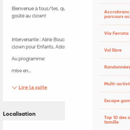
Bienvenue à tous/tes, que vous ayez déjà ou non 
Accrobranch
goûté au clown!
parcours ac
Via Ferrata
Intervenante : Aline Boucraut, comédienne et 
clown pour Enfants, Ados et Adultes
Vol libre
Au programme:
Randonnées
mise en...
Multi-activi
Lire la suite
Escape game
Localisation
Top 10 des a
famille