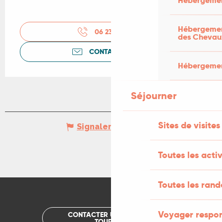
Hébergemen
Hébergement
06 23 01 86
▒▒
des Chevau
CONTACTEZ-NOUS
Hébergement
Séjourner
Sites de visites
Signaler une erreur
Toutes les activ
Toutes les ran
Voyager respo
CONTACTER UN OFFICE DE
TOURISME