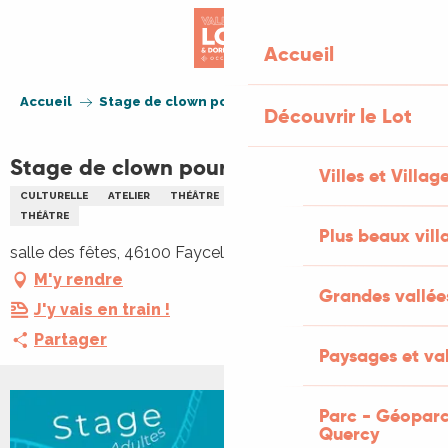
Aller
au
Accueil
contenu
principal
Accueil
Stage de clown pour adultes à Faycelles
Découvrir le Lot
Stage de clown pour adultes à Faycelles
Villes et Villag
CULTURELLE
ATELIER
THÉÂTRE
CIRQUE
ENFANTS
FAMILLE
THÉÂTRE
Plus beaux vill
salle des fêtes, 46100 Faycelles
M'y rendre
Grandes vallée
J'y vais en train !
Partager
Paysages et val
Parc - Géoparc
Quercy