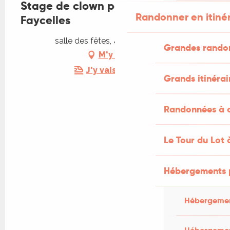
Stage de clown pour adultes à
Randonner en itiné
Faycelles
salle des fêtes, 46100 Faycelles
Grandes rando
M'y rendre
J'y vais en train !
Grands itinérai
Randonnées à c
Le Tour du Lot 
Hébergements 
Hébergemen