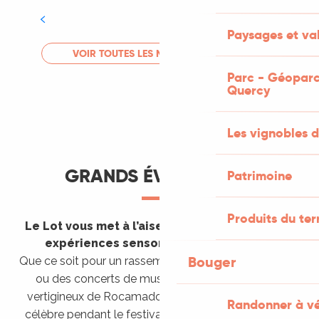
Tout l'agenda
Paysages et val
LIRE LA SUITE
VOIR TOUTES LES MANIFESTATIONS
Parc - Géoparc
Quercy
Les vignobles d
GRANDS ÉVÈNEMENTS
Patrimoine
Produits du ter
Le Lot vous met à l’aise en vous invitant à des
expériences sensorielles étonnantes !
Bouger
Que ce soit pour un rassemblement de montgolfières
ou des concerts de musique sacrée dans le site
vertigineux de Rocamadour, pour écouter un opéra
Randonner à v
célèbre pendant le festival de Saint-Céré ou encore