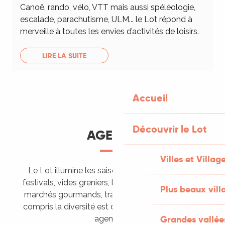
Canoë, rando, vélo, VTT mais aussi spéléologie,
escalade, parachutisme, ULM... le Lot répond à
merveille à toutes les envies d’activités de loisirs.
LIRE LA SUITE
Accueil
Découvrir le Lot
AGENDA
Villes et Villag
Le Lot illumine les saisons de ses animations :
festivals, vides greniers, brocantes, fêtes votives,
Plus beaux vill
marchés gourmands, trails sportifs… Vous l’aurez
compris la diversité est de mise, alors tous à vos
Grandes vallée
agendas !