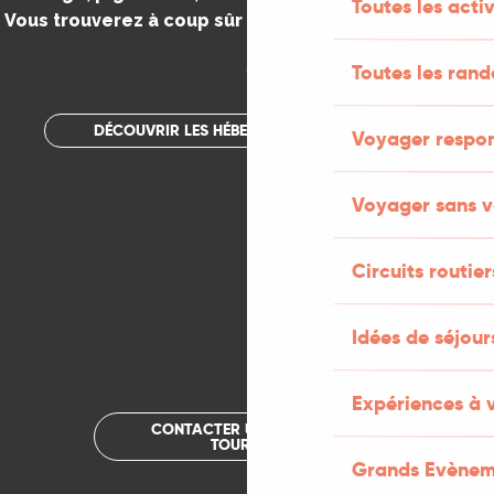
Toutes les activ
Vous trouverez à coup sûr votre bonheur dans le Lot.
.
Toutes les ran
DÉCOUVRIR LES HÉBERGEMENTS INSOLITES
Voyager respo
Voyager sans v
Circuits routier
Idées de séjou
Expériences à 
CONTACTER UN OFFICE DE
TOURISME
Grands Evènem