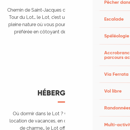
Pêcher dans
Chemin de Saint-Jacques de Compostelle, Véloroutes,
Tour du Lot… le Lot, c’est une véritable destination de
Escalade
pleine nature où vous pourrez pratiquer votre activité
préférée en côtoyant des paysages grandioses.
Spéléologie
Randonner en itinérance
Le Lot en car et en train
Balades et randonnées
Accrobranch
parcours ac
Via Ferrata
Vol libre
HÉBERGEMENTS
Randonnées
Où dormir dans le Lot ? Chez l’habitant, dans une
location de vacances, en camping, ou dans un hôtel
Multi-activi
de charme… le Lot offre des hébergements