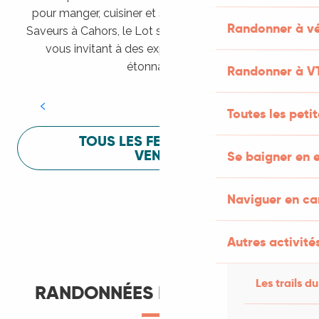
pour manger, cuisiner et s’amuser pendant Lot of
Randonner à vé
Saveurs à Cahors, le Lot sait vous mettre à l’aise en
vous invitant à des expériences sensorielles
Festival Lot of Saveurs
étonnantes !
Randonner à V
LIRE LA SUITE
Toutes les peti
TOUS LES FESTIVALS À
VENIR
Se baigner en e
Naviguer en c
Autres activités
Les trails du
RANDONNÉES ET ITINÉRANCE