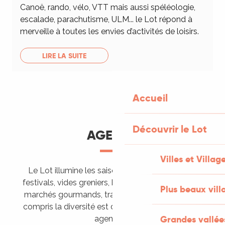
Canoë, rando, vélo, VTT mais aussi spéléologie,
escalade, parachutisme, ULM... le Lot répond à
merveille à toutes les envies d’activités de loisirs.
LIRE LA SUITE
Accueil
Découvrir le Lot
AGENDA
Villes et Villag
Le Lot illumine les saisons de ses animations :
festivals, vides greniers, brocantes, fêtes votives,
Plus beaux vill
marchés gourmands, trails sportifs… Vous l’aurez
compris la diversité est de mise, alors tous à vos
Grandes vallée
agendas !