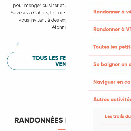
pour manger, cuisiner et s’amuser pendant Lot of
Randonner à vé
Saveurs à Cahors, le Lot sait vous mettre à l’aise en
vous invitant à des expériences sensorielles
Festival Lot of Saveurs
étonnantes !
Randonner à V
LIRE LA SUITE
Toutes les peti
TOUS LES FESTIVALS À
VENIR
Se baigner en e
Naviguer en c
Autres activités
Les trails du
RANDONNÉES ET ITINÉRANCE