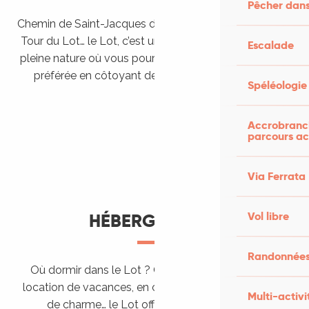
Pêcher dans
Chemin de Saint-Jacques de Compostelle, Véloroutes,
Tour du Lot… le Lot, c’est une véritable destination de
Escalade
pleine nature où vous pourrez pratiquer votre activité
préférée en côtoyant des paysages grandioses.
Spéléologie
Randonner en itinérance
Le Lot en car et en train
Balades et randonnées
Accrobranch
parcours ac
Via Ferrata
Vol libre
HÉBERGEMENTS
Randonnées
Où dormir dans le Lot ? Chez l’habitant, dans une
location de vacances, en camping, ou dans un hôtel
Multi-activi
de charme… le Lot offre des hébergements