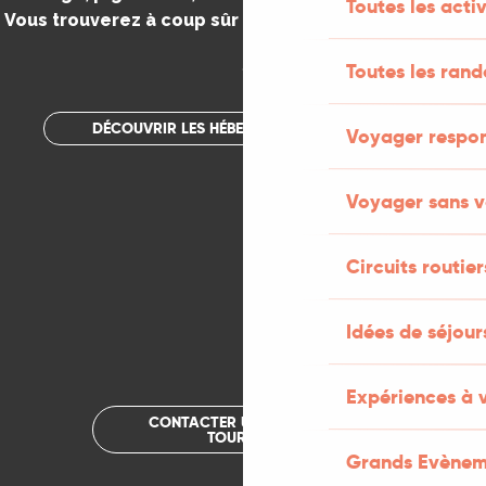
Toutes les activ
Vous trouverez à coup sûr votre bonheur dans le Lot.
.
Toutes les ran
DÉCOUVRIR LES HÉBERGEMENTS INSOLITES
Voyager respo
Voyager sans v
Circuits routier
Idées de séjou
Expériences à 
CONTACTER UN OFFICE DE
TOURISME
Grands Evènem