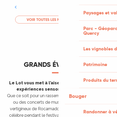
Tout l'agenda
Paysages et val
LIRE LA SUITE
VOIR TOUTES LES MANIFESTATIONS
Parc - Géoparc
Quercy
Les vignobles d
GRANDS ÉVÈNEMENTS
Patrimoine
Produits du ter
Le Lot vous met à l’aise en vous invitant à des
expériences sensorielles étonnantes !
Bouger
Que ce soit pour un rassemblement de montgolfières
ou des concerts de musique sacrée dans le site
vertigineux de Rocamadour, pour écouter un opéra
Randonner à v
célèbre pendant le festival de Saint-Céré ou encore