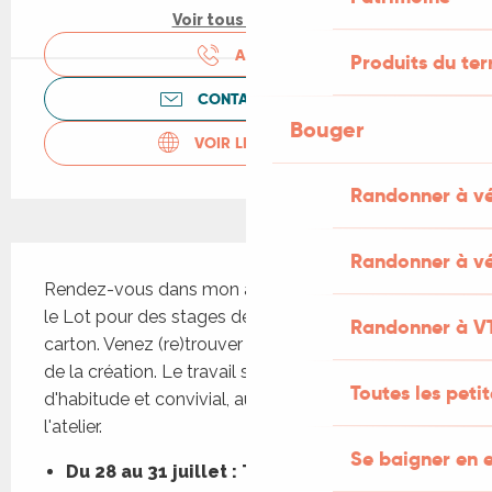
Voir tous les tarifs
APPELER
Produits du ter
CONTACTEZ-NOUS
Bouger
VOIR LES SITES WEB
Randonner à v
Description
Randonner à vé
Rendez-vous dans mon atelier, à Cabrerets, dans 
le Lot pour des stages de sculpture en terre ou 
Randonner à V
carton. Venez (re)trouver le plaisir du modelage et 
de la création. Le travail sera intense, comme 
Toutes les peti
d'habitude et convivial, autour du poêle à bois de 
l'atelier.
Se baigner en e
Du 28 au 31 juillet : Theranthropes,...