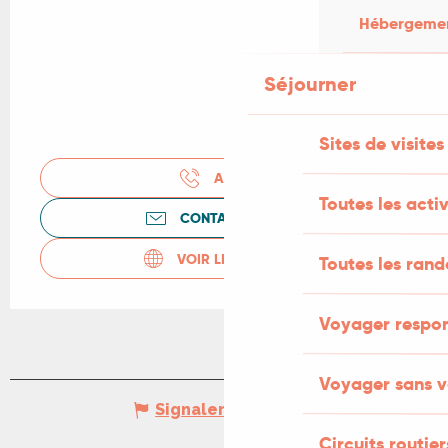
Hébergement
Séjourner
Sites de visites
APPELER
Toutes les activ
CONTACTEZ-NOUS
VOIR LES SITES WEB
Toutes les ran
Voyager respo
Voyager sans v
Signaler une erreur
Circuits routier