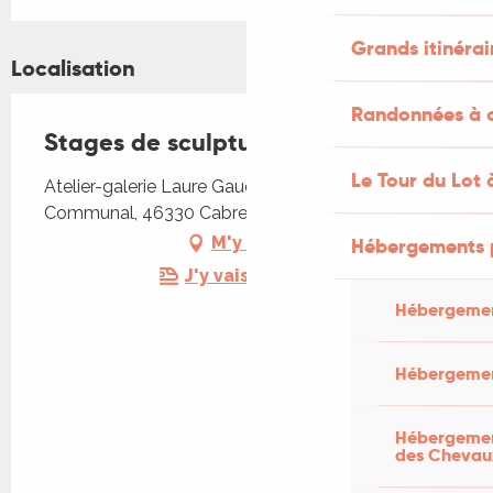
Grands itinérai
Localisation
Randonnées à c
Stages de sculpture
Le Tour du Lot 
Atelier-galerie Laure Gaudebert, 109 Le
Communal, 46330 Cabrerets
M'y rendre
Hébergements 
J'y vais en train !
Hébergemen
Hébergemen
Hébergement
des Chevau