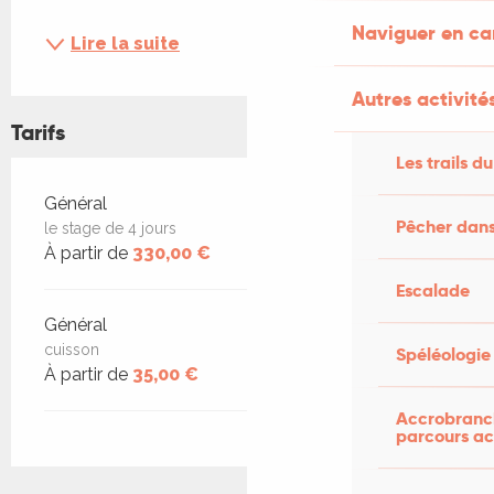
Naviguer en c
Lire la suite
Autres activités
Tarifs
Les trails du
Tarifs 2026
Général
Pêcher dans
le stage de 4 jours
À partir de
330,00 €
Escalade
Général
cuisson
Spéléologie
À partir de
35,00 €
Accrobranch
parcours ac