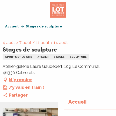
Aller
au
contenu
principal
Accueil
Stages de sculpture
4 août > 7 août / 11 août > 14 août
Stages de sculpture
SPORTS ET LOISIRS
ATELIER
STAGES
SCULPTURE
Atelier-galerie Laure Gaudebert, 109 Le Communal,
46330 Cabrerets
M'y rendre
J'y vais en train !
Partager
Accueil