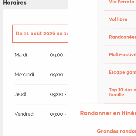
Horaires
Via Ferrata
Vol libre
Du
11 août 2026
au
14 août 2026
Randonnées
Du
4 août 2026
au
7 août 2026
Multi-activi
Mardi
09:00 - 12:00
14:00 - 16:00
Escape game
Mercredi
09:00 - 12:00
14:00 - 16:00
Top 10 des a
Jeudi
09:00 - 12:00
14:00 - 16:00
famille
Randonner en itiné
Vendredi
09:00 - 12:00
14:00 - 16:00
Grandes rando