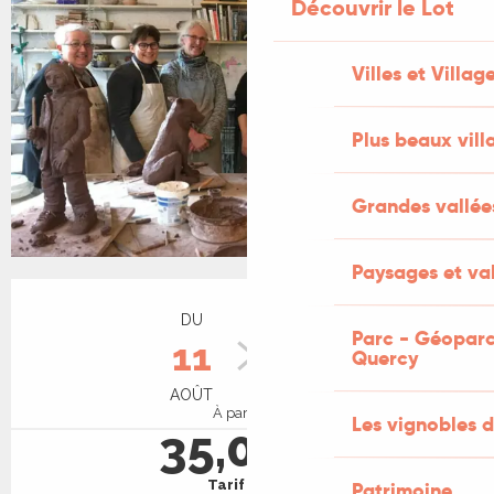
+2 PHOTOS
Découvrir le Lot
Villes et Villag
Plus beaux vill
Grandes vallée
Paysages et val
Ouverture et coordonnées
DU
AU
Parc - Géoparc
11
14
Quercy
AOÛT
AOÛT
À partir de
Les vignobles d
35,00 €
Tarif plein
Patrimoine