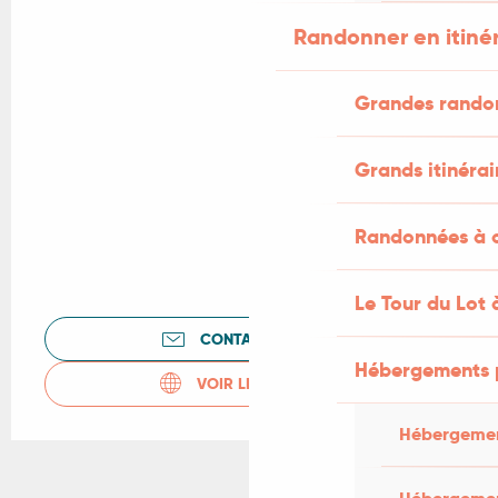
Randonner en itiné
Grandes rando
Grands itinérai
Randonnées à c
Le Tour du Lot 
CONTACTEZ-NOUS
Hébergements 
VOIR LES SITES WEB
Hébergemen