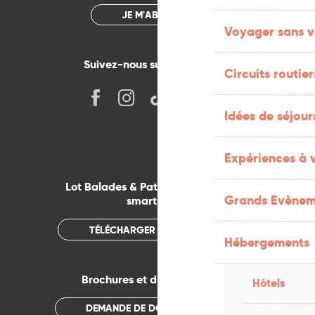
JE M'ABONNE
Voyager sans v
Suivez-nous sur les réseaux !
Circuits routier
Idées de séjou
Expériences à 
Lot Balades & Patrimoines sur votre
Grands Evènem
smartphone
TÉLÉCHARGER L'APPLICATION
Hébergements
Brochures et documentations
Hôtels
DEMANDE DE DOCUMENTATION