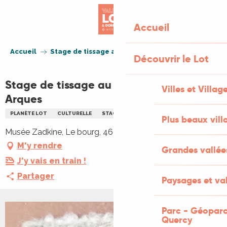
Aller
au
Accueil
contenu
principal
Accueil
Stage de tissage au musée Zadkine des Arques
Découvrir le Lot
Stage de tissage au musée Zadkine des
Villes et Villag
Arques
PLANÈTE LOT
CULTURELLE
STAGES
ARTISANAT
ARTS
Plus beaux vill
Musée Zadkine, Le bourg, 46250 Les Arques
M'y rendre
Grandes vallée
J'y vais en train !
Partager
Paysages et val
Parc - Géoparc
Quercy