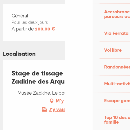
Accrobranch
Tarifs 2026
Général
parcours ac
Pour les deux jours
À partir de
100,00 €
Via Ferrata
Vol libre
Localisation
Randonnées
Stage de tissage au musée
Zadkine des Arques
Multi-activi
Musée Zadkine, Le bourg, 46250 Les Arques
Escape game
M'y rendre
J'y vais en train !
Top 10 des a
famille