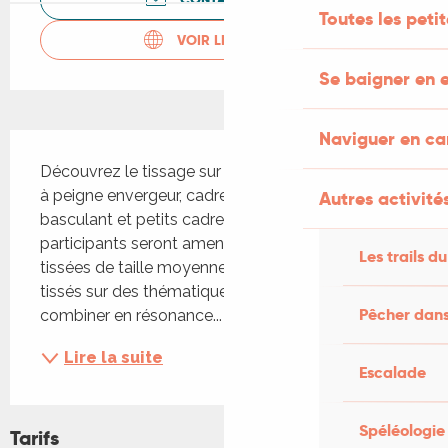
Toutes les peti
VOIR LES SITES WEB
Se baigner en e
Naviguer en c
Description
Découvrez le tissage sur métiers à tisser de table 
à peigne envergeur, cadres à tisser à peigne 
Autres activités
basculant et petits cadres à tisser. Les 
participants seront amenés à fabriquer des pièces 
Les trails du
tissées de taille moyenne et des mini textiles 
tissés sur des thématiques au choix ou à 
Pêcher dans
combiner en résonance...
Lire la suite
Escalade
Spéléologie
Tarifs