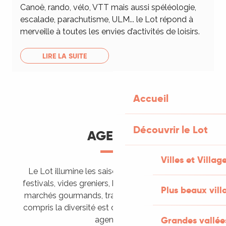
Canoë, rando, vélo, VTT mais aussi spéléologie,
escalade, parachutisme, ULM... le Lot répond à
merveille à toutes les envies d’activités de loisirs.
LIRE LA SUITE
Accueil
Découvrir le Lot
AGENDA
Villes et Villag
Le Lot illumine les saisons de ses animations :
festivals, vides greniers, brocantes, fêtes votives,
Plus beaux vill
marchés gourmands, trails sportifs… Vous l’aurez
compris la diversité est de mise, alors tous à vos
Grandes vallée
agendas !