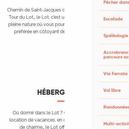
Pêcher dans
Chemin de Saint-Jacques de Compostelle, Véloroutes,
Tour du Lot… le Lot, c’est une véritable destination de
Escalade
pleine nature où vous pourrez pratiquer votre activité
préférée en côtoyant des paysages grandioses.
Spéléologie
Randonner en itinérance
Le Lot en car et en train
Balades et randonnées
Accrobranch
parcours ac
Via Ferrata
Vol libre
HÉBERGEMENTS
Randonnées
Où dormir dans le Lot ? Chez l’habitant, dans une
location de vacances, en camping, ou dans un hôtel
Multi-activi
de charme… le Lot offre des hébergements