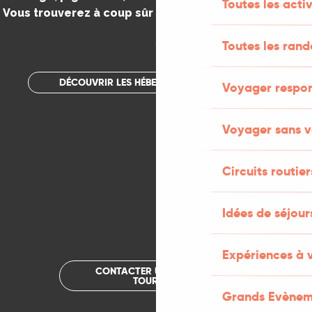
Toutes les activ
Vous trouverez à coup sûr votre bonheur dans le Lot.
.
Toutes les ran
DÉCOUVRIR LES HÉBERGEMENTS INSOLITES
Voyager respo
Voyager sans v
Circuits routier
Idées de séjou
Expériences à 
CONTACTER UN OFFICE DE
TOURISME
Grands Evènem