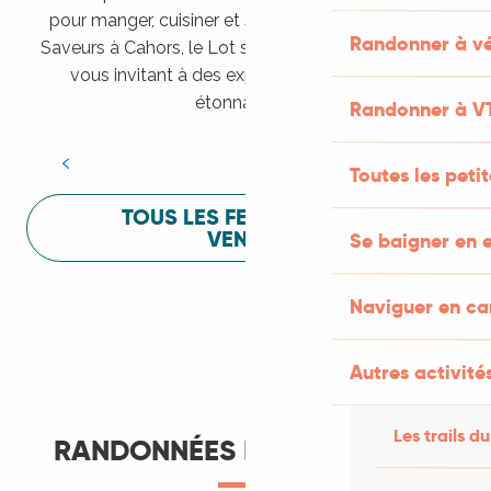
pour manger, cuisiner et s’amuser pendant Lot of
Randonner à vé
Saveurs à Cahors, le Lot sait vous mettre à l’aise en
vous invitant à des expériences sensorielles
Festival Lot of Saveurs
étonnantes !
Randonner à V
LIRE LA SUITE
Toutes les peti
TOUS LES FESTIVALS À
VENIR
Se baigner en e
Naviguer en c
Autres activités
Les trails du
RANDONNÉES ET ITINÉRANCE