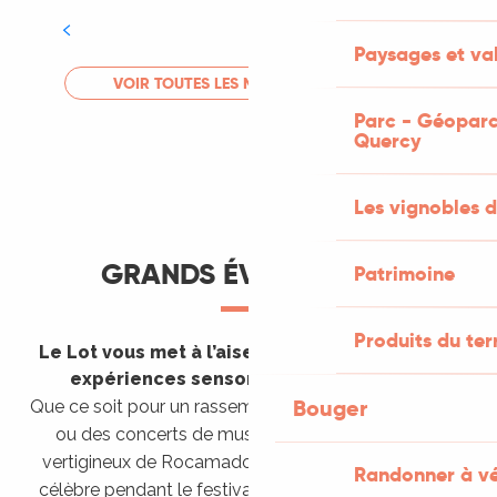
Tout l'agenda
Paysages et val
LIRE LA SUITE
VOIR TOUTES LES MANIFESTATIONS
Parc - Géoparc
Quercy
Les vignobles d
GRANDS ÉVÈNEMENTS
Patrimoine
Produits du ter
Le Lot vous met à l’aise en vous invitant à des
expériences sensorielles étonnantes !
Bouger
Que ce soit pour un rassemblement de montgolfières
ou des concerts de musique sacrée dans le site
vertigineux de Rocamadour, pour écouter un opéra
Randonner à v
célèbre pendant le festival de Saint-Céré ou encore