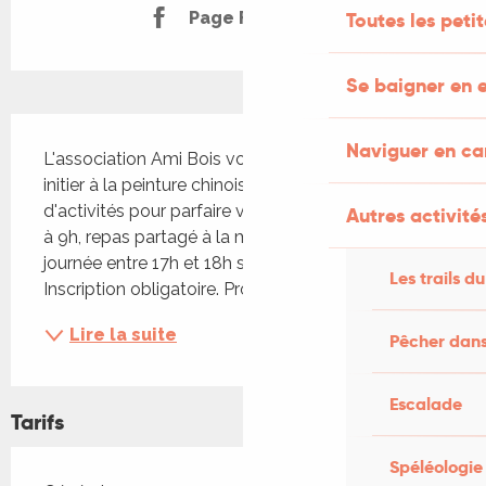
Page Facebook
Toutes les peti
Se baigner en e
Description
Naviguer en c
L'association Ami Bois vous propose de vous 
initier à la peinture chinoise à l'encre. Deux jours 
d'activités pour parfaire votre technique ! Accueil 
Autres activités
à 9h, repas partagé à la mi-journée, fin de la 
journée entre 17h et 18h selon les réalisations. 
Les trails du
Inscription obligatoire. Prochaines dates : 5-6...
Lire la suite
Pêcher dans
Escalade
Tarifs
Spéléologie