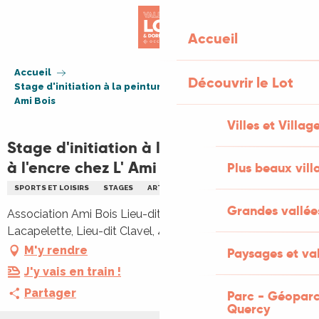
Aller
au
Accueil
contenu
principal
Accueil
Découvrir le Lot
Stage d'initiation à la peinture chinoise à l'encre chez L'
Ami Bois
Villes et Villag
Stage d'initiation à la peinture chinoise
à l'encre chez L' Ami Bois
Plus beaux vill
SPORTS ET LOISIRS
STAGES
ARTISANAT
Grandes vallée
Association Ami Bois Lieu-dit Clavel, 3365 chemin de
Lacapelette, Lieu-dit Clavel, 46240 Caniac-du-Causse
M'y rendre
Paysages et val
J'y vais en train !
Partager
Parc - Géoparc
Quercy