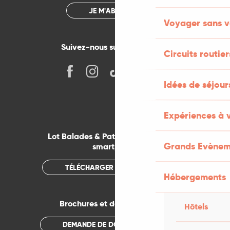
JE M'ABONNE
Voyager sans v
Suivez-nous sur les réseaux !
Circuits routier
Idées de séjou
Expériences à 
Lot Balades & Patrimoines sur votre
Grands Evènem
smartphone
TÉLÉCHARGER L'APPLICATION
Hébergements
Brochures et documentations
Hôtels
DEMANDE DE DOCUMENTATION