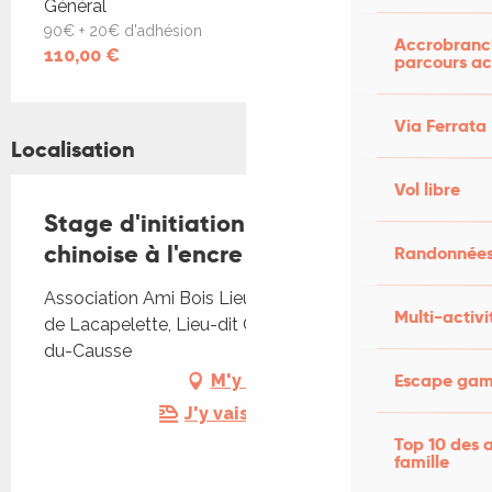
Tarifs 2026
Général
90€ + 20€ d'adhésion
Accrobranch
110,00 €
parcours ac
Via Ferrata
Localisation
Vol libre
Stage d'initiation à la peinture
chinoise à l'encre chez L' Ami Bois
Randonnées
Association Ami Bois Lieu-dit Clavel, 3365 chemin
Multi-activi
de Lacapelette, Lieu-dit Clavel, 46240 Caniac-
du-Causse
Escape game
M'y rendre
J'y vais en train !
Top 10 des a
famille