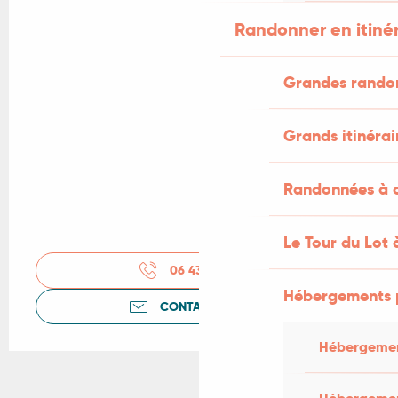
Randonner en itiné
Grandes rando
Grands itinérai
Randonnées à c
Le Tour du Lot 
06 43 61 07
▒▒
Hébergements 
CONTACTEZ-NOUS
Hébergemen