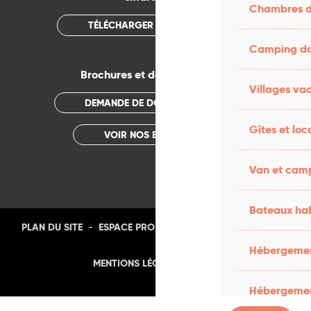
Chambres d
TÉLÉCHARGER L'APPLICATION
Camping dan
Brochures et documentations
Villages va
DEMANDE DE DOCUMENTATION
Gîtes et loc
VOIR NOS BROCHURES
Van et cam
Bateaux hab
-
-
-
-
PLAN DU SITE
ESPACE PRO
PRESSE
PHOTOTHÈQUE
Hébergement
-
MENTIONS LÉGALES
CGU
Hébergemen