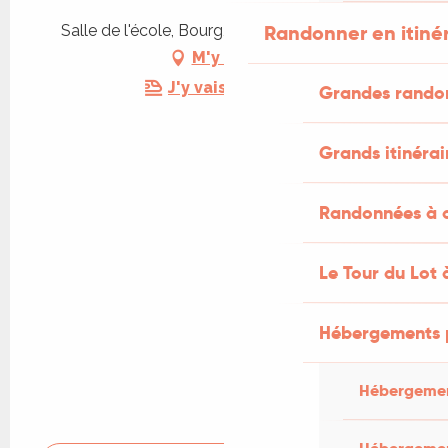
Randonner en itiné
Salle de l'école, Bourg, 46330 Tour-de-Faure
M'y rendre
J'y vais en train !
Grandes rando
Grands itinérai
Randonnées à c
Le Tour du Lot 
Hébergements 
Hébergemen