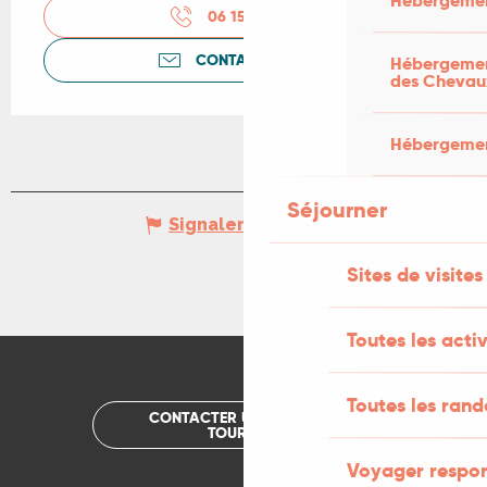
Hébergemen
06 15 39 02
▒▒
CONTACTEZ-NOUS
Hébergement
des Chevau
Hébergement
Séjourner
Signaler une erreur
Sites de visites
Toutes les activ
Toutes les ran
CONTACTER UN OFFICE DE
TOURISME
Voyager respo