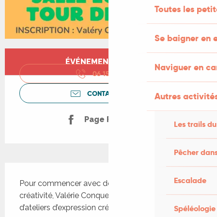
Toutes les peti
Se baigner en e
Ouverture et coordonnées
ÉVÉNEMENT TERMINÉ
Naviguer en c
06 15 39 02
▒▒
CONTACTEZ-NOUS
Autres activités
Page Facebook
Les trails du
Pêcher dans
Description
Escalade
Pour commencer avec de la joie et de la 
créativité, Valérie Conquet vous propose 2 stages 
d’ateliers d’expression créatrice :
Spéléologie