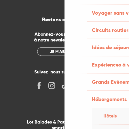
Voyager sans v
Restons connectés
Circuits routier
Abonnez-vous gratuitement
à notre newsletter mensuelle
Idées de séjou
JE M'ABONNE
Expériences à 
Suivez-nous sur les réseaux !
Grands Evènem
Hébergements
Hôtels
Lot Balades & Patrimoines sur votre
smartphone