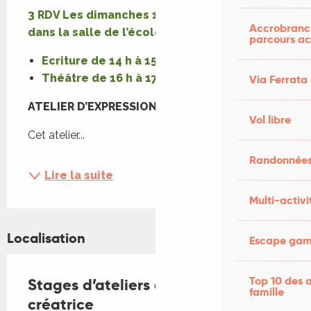
3 RDV Les dimanches 1 – 8 et 22 Février 
Accrobranch
dans la salle de l’école de Tour de Faure
parcours ac
Ecriture de 14 h à 15 h 30
Théâtre de 16 h à 17 h 30
Via Ferrata
ATELIER D’EXPRESSION ECRITURE
Vol libre
Cet atelier...
Randonnées
Lire la suite
Multi-activi
Localisation
Escape game
Top 10 des a
Stages d’ateliers d’expression
famille
créatrice