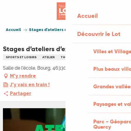
Aller
au
Accueil
contenu
principal
Accueil
Stages d’ateliers d’expression créatrice
Découvrir le Lot
Stages d’ateliers d’expression créatrice
Villes et Villag
SPORTS ET LOISIRS
ATELIER
THÉÂTRE
Salle de l'école, Bourg, 46330 Tour-de-Faure
Plus beaux vill
M'y rendre
J'y vais en train !
Grandes vallée
Partager
Paysages et val
+1 PHOTO
Parc - Géoparc
Quercy