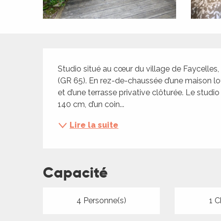
ches,
 et
car
ues
Description
a
Studio situé au cœur du village de Faycelles
(GR 65). En rez-de-chaussée d’une maison lou
ents
et d’une terrasse privative clôturée. Le stud
es
140 cm, d’un coin...
ents
Lire la suite
es
ités
ames
piste
Capacité
 faire
4 Personne(s)
1 C