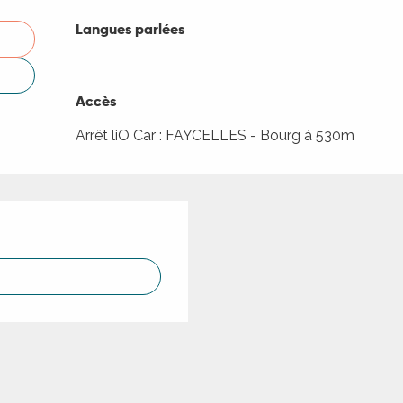
Langues parlées
Langues parlées
Accès
Accès
Arrêt liO Car : FAYCELLES - Bourg à 530m