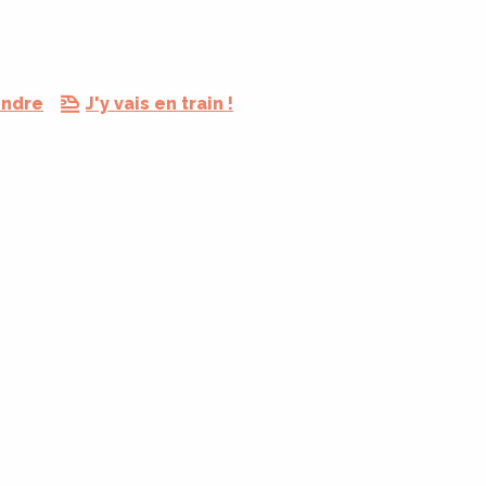
endre
J'y vais en train !