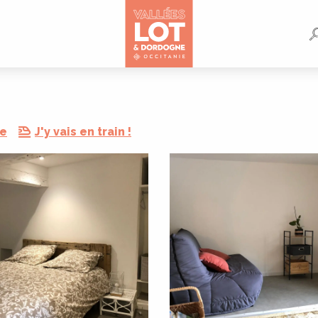
re
J'y vais en train !