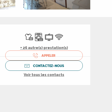
Ouverture et coord
Draps et linge
Lave linge
Télévision
WiFi
+ 26 autre(s) prestation(s)
APPELER
CONTACTEZ-NOUS
Voir tous les contacts