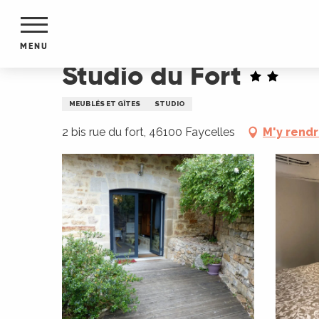
Aller
Accueil
Studio du Fort
au
contenu
MENU
principal
Studio du Fort
NTS
MENTS
MEUBLÉS ET GÎTES
STUDIO
S
URS
2 bis rue du fort, 46100 Faycelles
M'y rend
du Lot
dans
s le
e