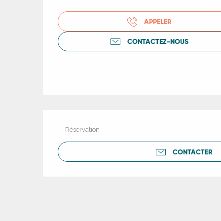
R
APPELER
CONTACTEZ-NOUS
ts
rs
ns
Réservation
ue
CONTACTER