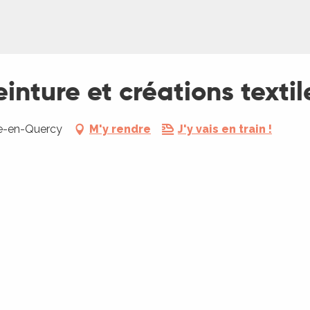
inture et créations textil
ne-en-Quercy
M'y rendre
J'y vais en train !