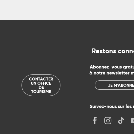
ns
ue
Restons conn
Abonnez-vous grat
à notre newsletter 
CONTACTER
UN OFFICE
JE M'ABONNE
DE
TOURISME
Suivez-nous sur les 
its