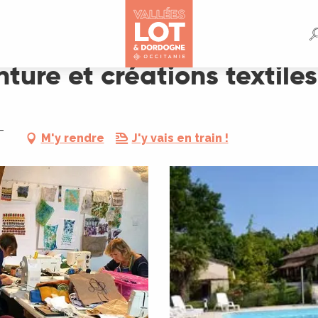
xtiles
nture et créations textiles
-
M'y rendre
J'y vais en train !