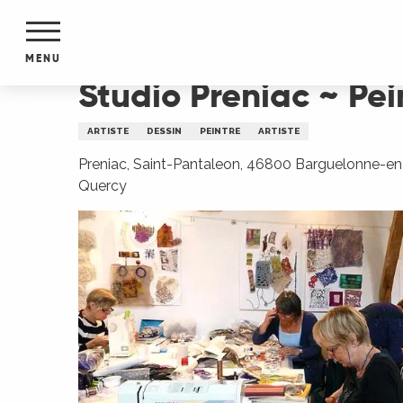
Aller
Accueil
Studio Preniac ~ Peinture et créations te
au
contenu
MENU
principal
Studio Preniac ~ Pei
NTS
MENTS
ARTISTE
DESSIN
PEINTRE
ARTISTE
S
URS
Preniac, Saint-Pantaleon, 46800 Barguelonne-en
Quercy
du Lot
dans
s le
e