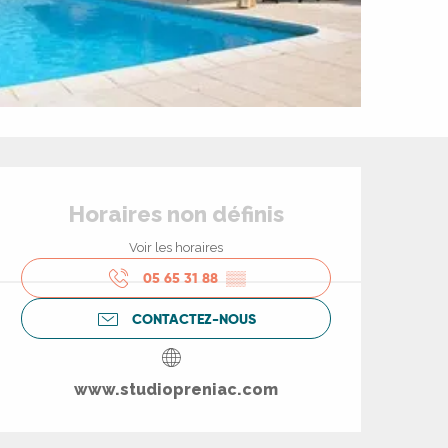
Ouverture et coord
Horaires non définis
Voir les horaires
05 65 31 88
▒▒
CONTACTEZ-NOUS
www.studiopreniac.com