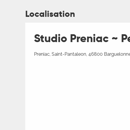
Localisation
Studio Preniac ~ Pe
ages
Preniac, Saint-Pantaleon, 46800 Barguelon
es
es