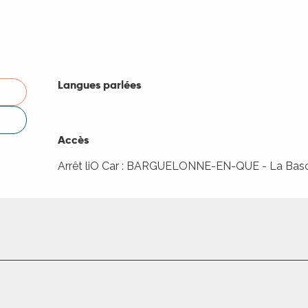
Langues parlées
Langues parlées
Accès
Accès
Arrêt liO Car : BARGUELONNE-EN-QUE - La Bas