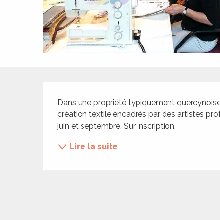
ches,
 et
car
ues
a
Description
ents
Dans une propriété typiquement quercynoise, 
es
création textile encadrés par des artistes pr
ents
juin et septembre. Sur inscription.
es
ités
Lire la suite
ames
piste
 faire