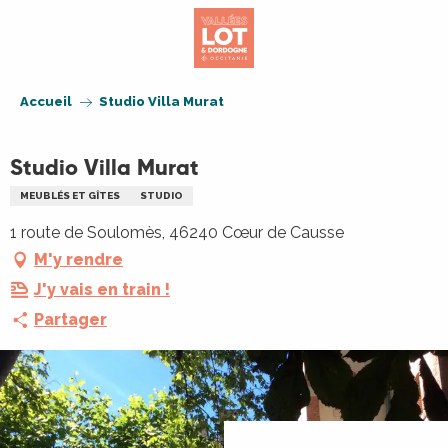
Aller
au
contenu
principal
Accueil
Studio Villa Murat
Studio Villa Murat
MEUBLÉS ET GÎTES
STUDIO
1 route de Soulomès, 46240 Cœur de Causse
M'y rendre
J'y vais en train !
Partager