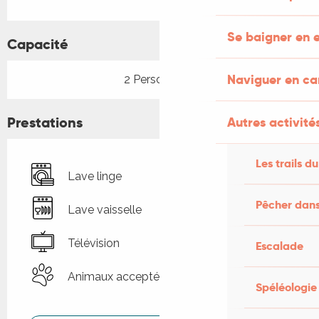
Se baigner en e
Capacité
Naviguer en c
2 Personne(s)
Prestations
Autres activités
Les trails du
Lave linge
Pêcher dans
Lave vaisselle
Télévision
Escalade
Animaux acceptés
Spéléologie