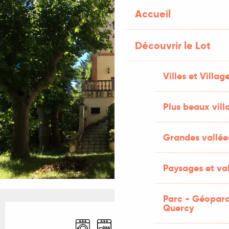
Accueil
Découvrir le Lot
Villes et Villag
Plus beaux vill
Grandes vallée
Paysages et val
Parc - Géoparc
Ouverture et coordonnées
Quercy
Lave linge
Lave vaisselle
Télévision
Animaux acceptés