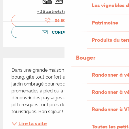
Les vignobles d
+ 20 autre(s) prestation(s)
06 50 85 27
▒▒
Patrimoine
CONTACTEZ-NOUS
Produits du ter
Bouger
Description
Dans une grande maison ancienne à la sortie du 
Randonner à v
bourg, gîte tout confort et calme avec espace 
jardin ombragé pour repos ou pique nique. Des 
promenades à pied ou à vélo vous feront 
Randonner à vé
découvrir des paysages et des villages 
pittoresques tout près des grands lieux 
Randonner à V
touristiques. Bon séjour !
Lire la suite
Toutes les peti