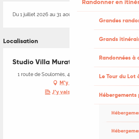
Randonner en itiné
Du 1 juillet 2026 au 31 août 2026
Grandes rando
Grands itinérai
Localisation
Randonnées à c
Studio Villa Murat
1 route de Soulomès, 46240 Cœur de Causse
Le Tour du Lot 
M'y rendre
J'y vais en train !
Hébergements 
Hébergemen
Hébergemen