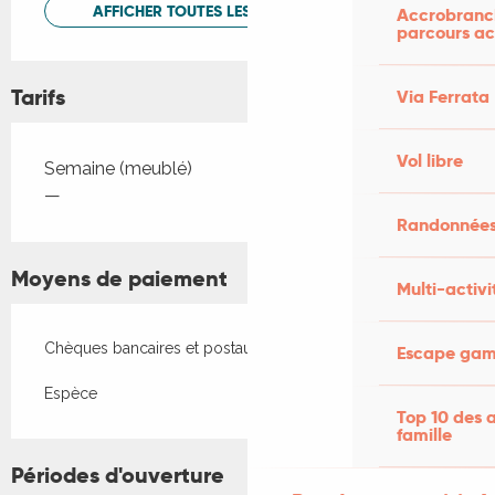
AFFICHER TOUTES LES PRESTATIONS
Accrobranch
parcours ac
Tarifs
Via Ferrata
Vol libre
Tarifs 2026
Semaine (meublé)
—
Randonnées
Moyens de paiement
Multi-activi
Chèques bancaires et postaux
Escape game
Espèce
Top 10 des a
famille
Périodes d'ouverture