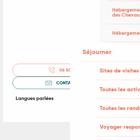
Hébergement
des Chevau
Hébergement
Séjourner
Sites de visites
06 50 85 27
▒▒
CONTACTEZ-NOUS
Toutes les activ
Langues parlées
Langues parlées
Toutes les ran
Voyager respo