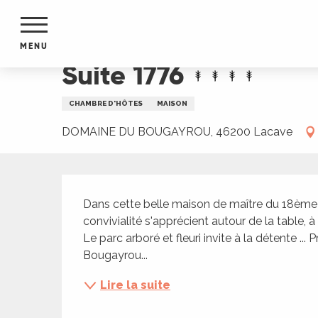
Aller
Accueil
Suite 1776
au
contenu
MENU
principal
Suite 1776
NTS
MENTS
CHAMBRE D'HÔTES
MAISON
S
URS
DOMAINE DU BOUGAYROU, 46200 Lacave
Description
du Lot
Dans cette belle maison de maître du 18ème
dans
convivialité s'apprécient autour de la table, à 
s le
Le parc arboré et fleuri invite à la détente .
Bougayrou...
Lire la suite
e