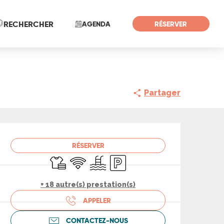
Recherche
RECHERCHER
AGENDA
RÉSERVER
Partager
Ouverture et coord
RÉSERVER
Draps et linge
WiFi
Piscine
Parking
+ 18 autre(s) prestation(s)
APPELER
CONTACTEZ-NOUS