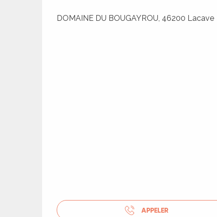
DOMAINE DU BOUGAYROU, 46200 Lacave
R
ts
APPELER