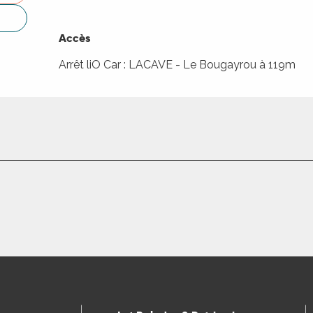
Accès
Accès
Arrêt liO Car : LACAVE - Le Bougayrou à 119m