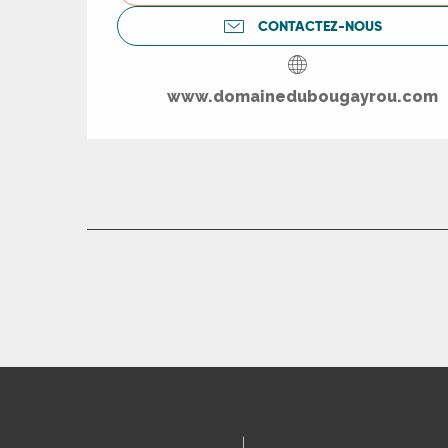
rs
CONTACTEZ-NOUS
ns
www.domainedubougayrou.com
ue