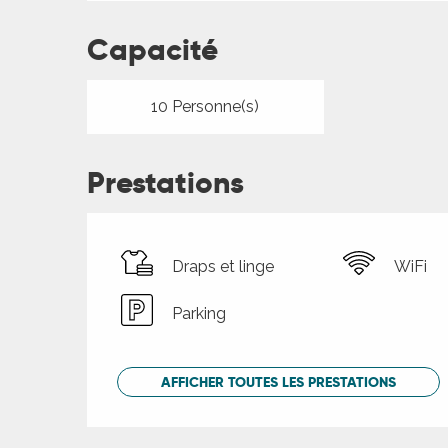
ches,
 et
Capacité
car
ues
10 Personne(s)
a
Prestations
ents
es
ents
Draps et linge
WiFi
es
ités
Parking
ames
piste
AFFICHER TOUTES LES PRESTATIONS
 faire