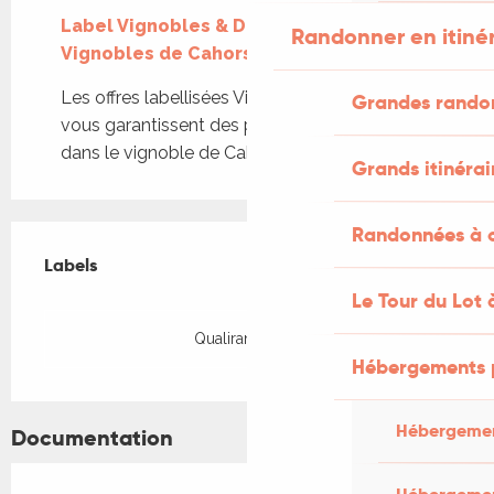
Label Vignobles & Découvertes :
Randonner en itiné
Vignobles de Cahors en vallée du Lot
Les offres labellisées Vignobles et Découvertes
Grandes rando
vous garantissent des prestations de qualité
dans le vignoble de Cahors.
Grands itinérai
Randonnées à c
Offres de prestations
Labels
Labels
Le Tour du Lot 
Qualirando Lot
Hébergements 
Hébergemen
Documentation