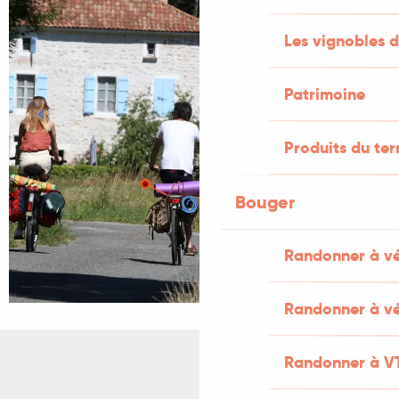
Les vignobles d
Patrimoine
Produits du ter
Bouger
Randonner à v
Randonner à vé
Randonner à V