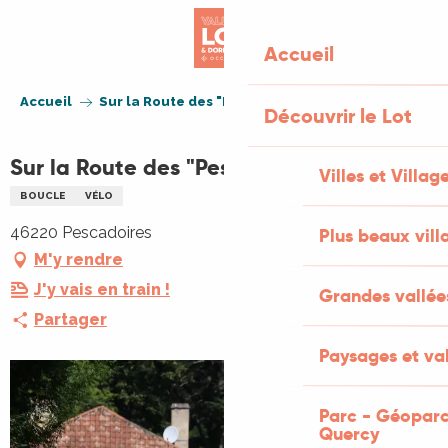
Aller
au
Accueil
contenu
principal
Accueil
Sur la Route des "Pescatores"
Découvrir le Lot
Sur la Route des "Pescatores"
Villes et Villag
BOUCLE
VÉLO
46220 Pescadoires
Plus beaux vill
M'y rendre
J'y vais en train !
Grandes vallée
Partager
Paysages et val
Parc - Géoparc
Quercy