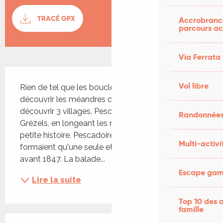
Documentation
TRACÉ GPX
SECTI
Accrobranch
parcours ac
Via Ferrata
Description
Vol libre
Rien de tel que les boucles lotoises pour 
découvrir les méandres du Lot...Celle-ci vous fera 
découvrir 3 villages, Pescadoires, Lagardelle et 
Randonnées
Grézels, en longeant les rives du Lot. Pour la 
petite histoire, Pescadoires et Lagardelle ne 
Multi-activi
formaient qu'une seule et même communauté 
avant 1847. La balade...
Escape game
Lire la suite
Top 10 des a
famille