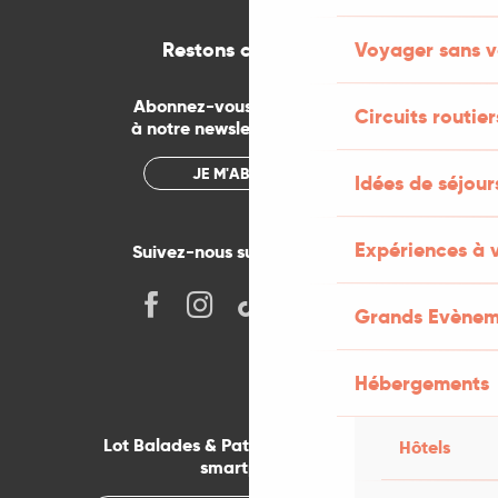
Voyager sans v
Restons connectés
Abonnez-vous gratuitement
Circuits routier
à notre newsletter mensuelle
JE M'ABONNE
Idées de séjou
Expériences à 
Suivez-nous sur les réseaux !
Grands Evènem
Hébergements
Lot Balades & Patrimoines sur votre
Hôtels
smartphone