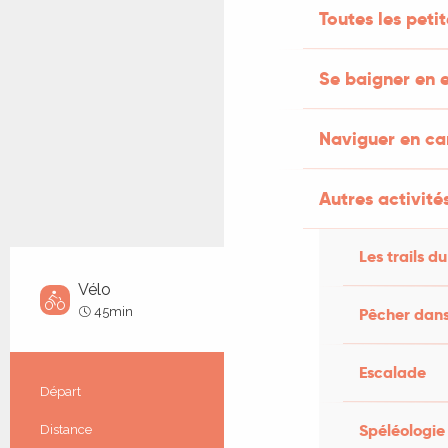
Toutes les peti
Se baigner en e
Naviguer en c
Autres activités
Les trails du
Vélo
Très facile
45min
Pêcher dans
Escalade
Informations pratiques
Départ
Pescadoires
Spéléologie
Distance
8.1 km