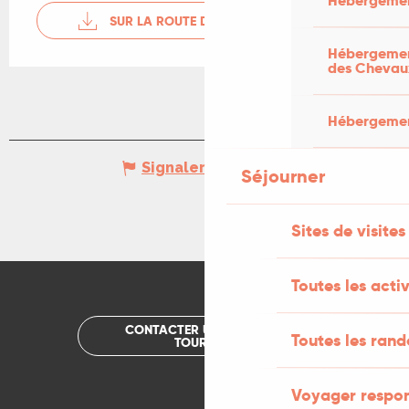
Hébergemen
SUR LA ROUTE DES "PESCATORES"
Hébergement
des Chevau
Hébergement
Signaler une erreur
Séjourner
Sites de visites
Toutes les activ
CONTACTER UN OFFICE DE
Toutes les ran
TOURISME
Voyager respo