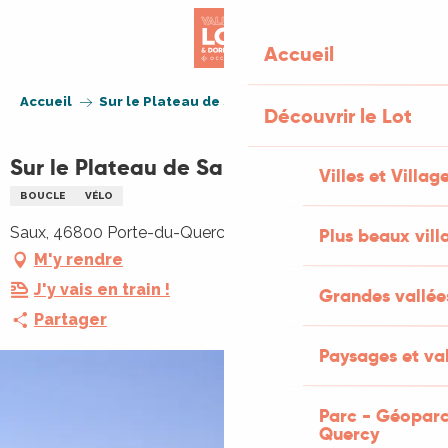
Aller
au
Accueil
contenu
principal
Accueil
Sur le Plateau de Saux
Découvrir le Lot
Sur le Plateau de Saux
Villes et Villag
BOUCLE
VÉLO
Saux, 46800 Porte-du-Quercy
Plus beaux vill
M'y rendre
J'y vais en train !
Grandes vallée
Partager
Paysages et val
Parc - Géoparc
Quercy