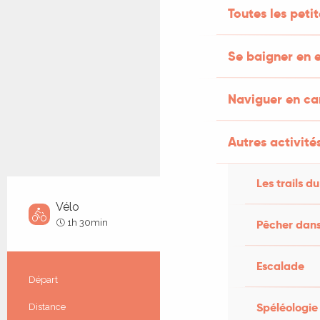
Toutes les peti
Se baigner en e
Naviguer en c
Autres activités
Les trails du
Vélo
Facile
1h 30min
Pêcher dans
Escalade
Informations pratiques
Départ
Porte-du-Quercy
Spéléologie
Distance
14.1 km