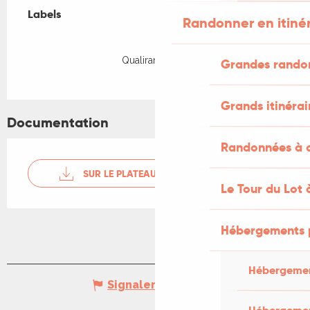
Labels
Labels
Randonner en itiné
Qualirando Lot
Grandes rando
Grands itinérai
Documentation
Randonnées à c
SUR LE PLATEAU DE SAUX
Le Tour du Lot 
Hébergements 
Hébergemen
Signaler une erreur