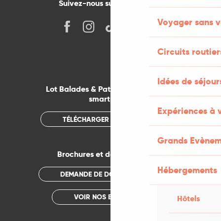
Suivez-nous sur les réseaux !
Voyager sans v
Circuits routier
Idées de séjou
Lot Balades & Patrimoines sur votre
smartphone
Expériences à 
TÉLÉCHARGER L'APPLICATION
Grands Evènem
Brochures et documentations
Hébergements
DEMANDE DE DOCUMENTATION
VOIR NOS BROCHURES
Hôtels