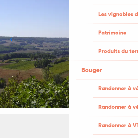
Les vignobles d
Patrimoine
Produits du ter
Bouger
Randonner à v
Randonner à vé
Randonner à V