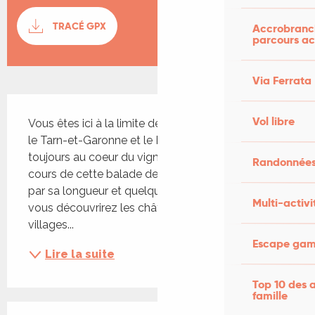
Documentation
TRACÉ GPX
SECTI
Accrobranch
parcours ac
Via Ferrata
Description
Vol libre
Vous êtes ici à la limite de 3 départements, le Lot, 
le Tarn-et-Garonne et le Lot-et-Garonne, mais 
toujours au coeur du vignoble de Cahors AOC. Au 
Randonnées
cours de cette balade de difficulté moyenne, de 
par sa longueur et quelques côtes tou de même, 
Multi-activi
vous découvrirez les châteaux et les églises des 
villages...
Escape game
Lire la suite
Top 10 des a
famille
Offres de prestations