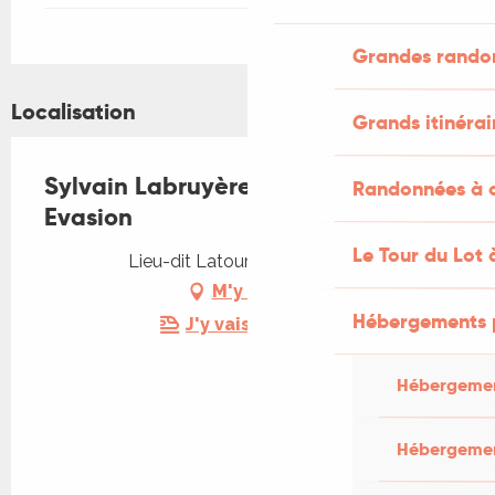
Grandes rando
Localisation
Grands itinérai
Sylvain Labruyère - Pêche Lot
Randonnées à c
Evasion
Le Tour du Lot 
Lieu-dit Latour, 46140 Bélaye
M'y rendre
Hébergements 
J'y vais en train !
Hébergemen
Hébergemen