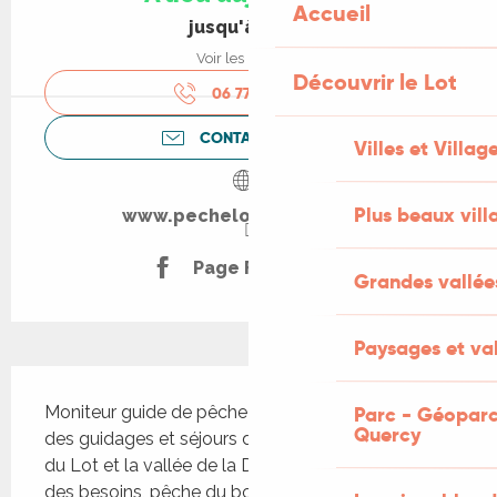
Accueil
jusqu'à 21:00
Voir les horaires
Découvrir le Lot
06 77 63 82
▒▒
CONTACTEZ-NOUS
Villes et Villag
Plus beaux vill
www.pechelotevasion.com
Page Facebook
Grandes vallée
Paysages et val
Description
Parc - Géoparc
Moniteur guide de pêche diplômé d'état propose 
Quercy
des guidages et séjours de pêche dans la vallée 
du Lot et la vallée de la Dordogne. En fonction 
des besoins, pêche du bord ou en bateau tout 