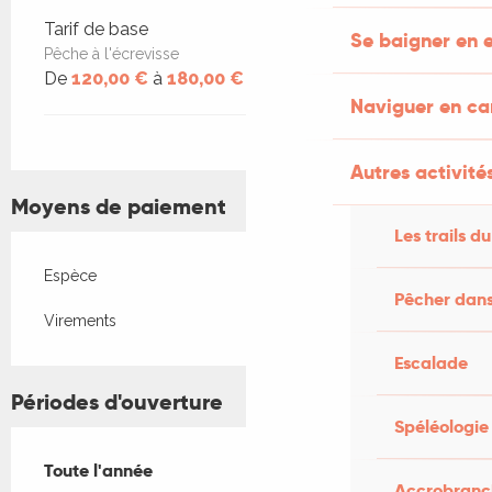
Tarif de base
Se baigner en e
Pêche à l'écrevisse
De
120,00 €
à
180,00 €
Naviguer en c
Autres activités
Moyens de paiement
Les trails du
Espèce
Pêcher dans
Virements
Escalade
Périodes d'ouverture
Spéléologie
Toute l'année
Toute l'année
Accrobranch