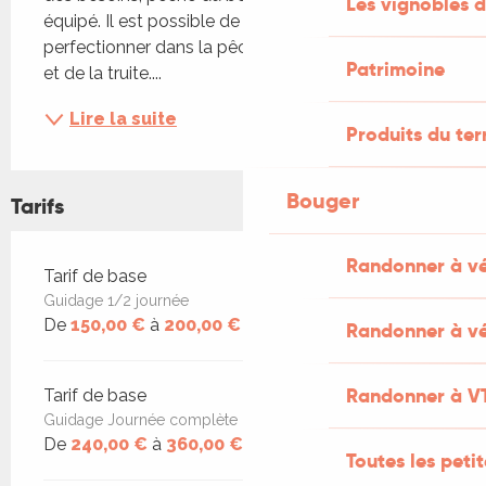
Les vignobles d
équipé. Il est possible de découvrir ou se 
perfectionner dans la pêche du silure, du sandre 
Patrimoine
et de la truite....
Lire la suite
Produits du ter
Bouger
Tarifs
Randonner à v
Tarifs 2026
Tarif de base
Guidage 1/2 journée
De
150,00 €
à
200,00 €
Randonner à vé
Randonner à V
Tarif de base
Guidage Journée complète
De
240,00 €
à
360,00 €
Toutes les peti