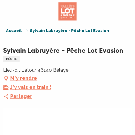
Aller
au
contenu
principal
Accueil
Sylvain Labruyère - Pêche Lot Evasion
Sylvain Labruyère - Pêche Lot Evasion
PÊCHE
Lieu-dit Latour, 46140 Bélaye
M'y rendre
J'y vais en train !
Partager