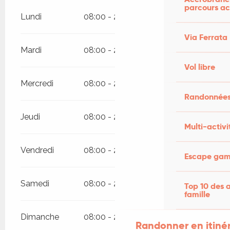
parcours ac
Lundi
08:00 - 21:00
Via Ferrata
Mardi
08:00 - 21:00
Vol libre
Mercredi
08:00 - 21:00
Randonnées
Jeudi
08:00 - 21:00
Multi-activi
Vendredi
08:00 - 21:00
Escape game
Samedi
08:00 - 21:00
Top 10 des a
famille
Dimanche
08:00 - 21:00
Randonner en itiné