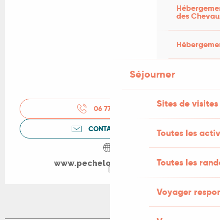
Hébergement
des Chevau
Hébergement
Séjourner
Sites de visites
06 77 63 82
▒▒
CONTACTEZ-NOUS
Toutes les activ
Toutes les ran
www.pechelotevasion.com
Voyager respo