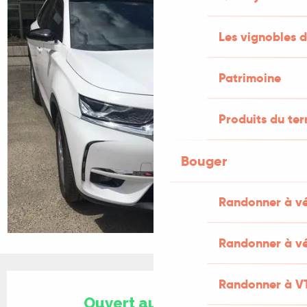
Les vignobles d
Patrimoine
Produits du ter
Bouger
Randonner à v
Randonner à vé
Ouverture et coordonnées
Randonner à V
Ouvert aujourd'hui