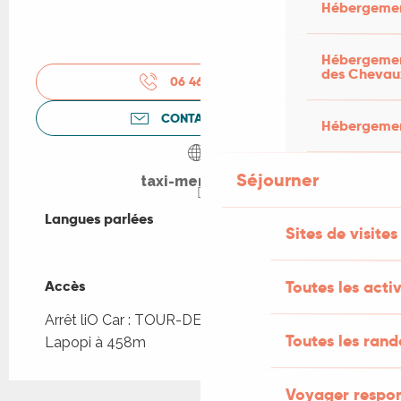
Hébergemen
Hébergement
des Chevau
06 46 64 59
▒▒
CONTACTEZ-NOUS
Hébergement
Séjourner
taxi-merle-46.fr
Langues parlées
Langues parlées
Sites de visites
Accès
Accès
Toutes les activ
Arrêt liO Car : TOUR-DE-FAU - Embt St Cirq
Toutes les ran
Lapopi à 458m
Voyager respo