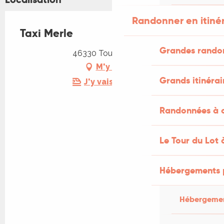
Randonner en itiné
Taxi Merle
Grandes rando
46330 Tour-de-Faure
M'y rendre
Grands itinérai
J'y vais en train !
Randonnées à c
Le Tour du Lot 
Hébergements 
Hébergemen