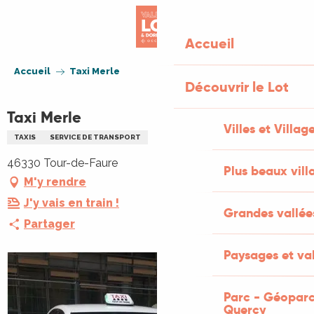
Aller
au
Accueil
contenu
principal
Accueil
Taxi Merle
Découvrir le Lot
Taxi Merle
Villes et Villag
TAXIS
SERVICE DE TRANSPORT
46330 Tour-de-Faure
Plus beaux vill
M'y rendre
J'y vais en train !
Grandes vallée
Partager
Paysages et val
Parc - Géoparc
Quercy