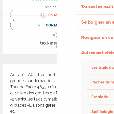
Toutes les peti
Voir les horaires
06 46 64 59
▒▒
Se baigner en e
CONTACTEZ-NOUS
Naviguer en c
taxi-merle-46.fr
Autres activités
Description
Les trails du
Activité TAXI : Transport de particuliers et de 
groupes sur demande -Lieu de stationnement : 
Pêcher dans
Tour de Faure 46330 (à 1km de Saint Cirq Lapopie 
et 10 km des grottes de Pech Merle à Cabrerets) 
Escalade
-2 véhicules taxis climatisés 5 places + 1 mini-bus 
9 places -Liaisons gares SNCF (Figeac, Cahors,…) 
Spéléologie
et...