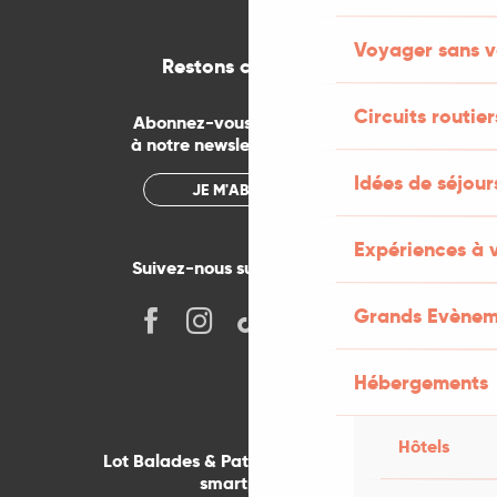
Voyager sans v
Restons connectés
Circuits routier
Abonnez-vous gratuitement
à notre newsletter mensuelle
Idées de séjou
JE M'ABONNE
Expériences à 
Suivez-nous sur les réseaux !
Grands Evènem
Hébergements
Hôtels
Lot Balades & Patrimoines sur votre
smartphone