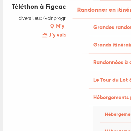
Téléthon à Figeac !
Randonner en itiné
divers lieux (voir programme), 46100 Figeac
M'y rendre
Grandes rando
J'y vais en train !
Grands itinérai
Randonnées à c
Le Tour du Lot 
Hébergements 
Hébergemen