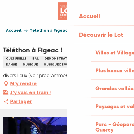
Aller
au
Accueil
contenu
principal
Accueil
Téléthon à Figeac !
Découvrir le Lot
Téléthon à Figeac !
Villes et Villag
CULTURELLE
BAL
DÉMONSTRATION SPORTIVE
COURSE À PIED
DANSE
MUSIQUE
MUSIQUE DE VARIÉTÉ
PÉTANQUE
SPORT
Plus beaux vill
divers lieux (voir programme), 46100 Figeac
M'y rendre
Grandes vallée
J'y vais en train !
Partager
Paysages et val
Parc - Géoparc
+1 PHOTO
Quercy