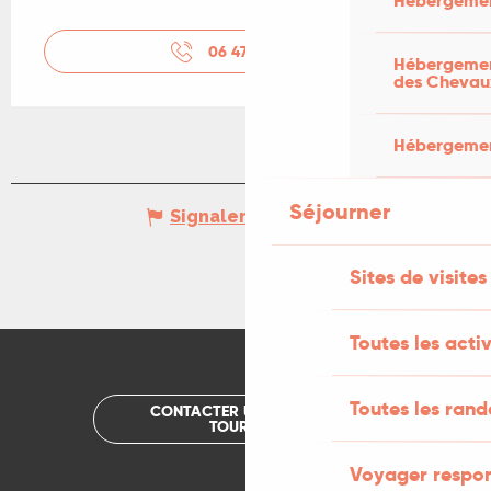
Hébergemen
06 47 48 50
▒▒
Hébergement
des Chevau
Hébergement
Séjourner
Signaler une erreur
Sites de visites
Toutes les activ
Toutes les ran
CONTACTER UN OFFICE DE
TOURISME
Voyager respo