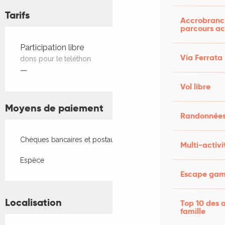
Tarifs
Accrobranch
parcours ac
Tarifs 2026
Participation libre
Via Ferrata
dons pour le téléthon
—
Vol libre
Moyens de paiement
Randonnées
Chèques bancaires et postaux
Multi-activi
Espèce
Escape game
Localisation
Top 10 des a
famille