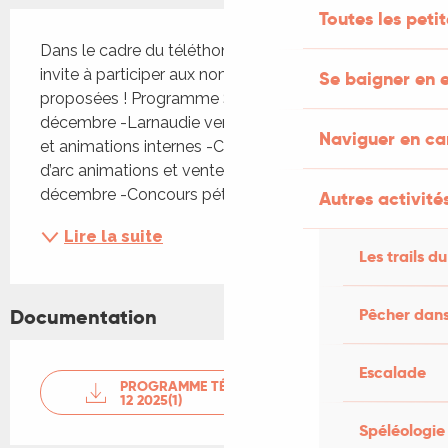
Toutes les peti
Description
Dans le cadre du téléthon, Afmtéléthon vous 
invite à participer aux nombreuses animations 
Se baigner en e
proposées ! Programme Semaine 01 au 05 
décembre -Larnaudie vente de produits boutique 
Naviguer en c
et animations internes -Collège et lycée Jeanne 
d’arc animations et vente de produits Le 06 
décembre -Concours pétanque au...
Autres activités
Lire la suite
Les trails du
Pêcher dans
Documentation
Escalade
PROGRAMME TÉLÉTHON 2025 AU 04
12 2025(1)
Spéléologie