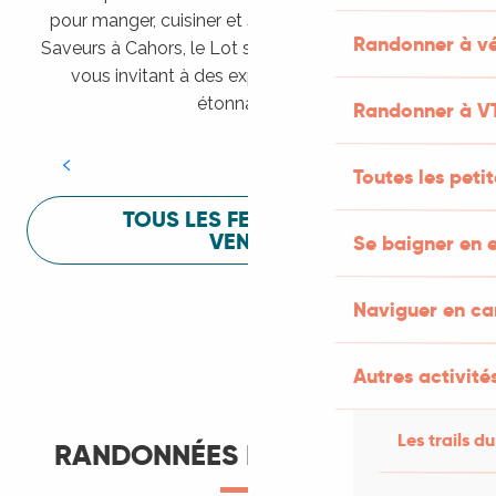
pour manger, cuisiner et s’amuser pendant Lot of
Randonner à vé
Saveurs à Cahors, le Lot sait vous mettre à l’aise en
vous invitant à des expériences sensorielles
Festival Lot of Saveurs
étonnantes !
Randonner à V
LIRE LA SUITE
Toutes les peti
TOUS LES FESTIVALS À
VENIR
Se baigner en e
Naviguer en c
Autres activités
Les trails du
RANDONNÉES ET ITINÉRANCE