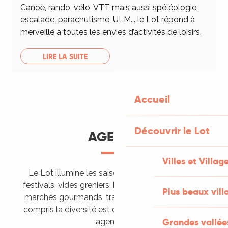
Canoë, rando, vélo, VTT mais aussi spéléologie,
escalade, parachutisme, ULM... le Lot répond à
merveille à toutes les envies d’activités de loisirs.
LIRE LA SUITE
Accueil
Découvrir le Lot
AGENDA
Villes et Villag
Le Lot illumine les saisons de ses animations :
festivals, vides greniers, brocantes, fêtes votives,
Plus beaux vill
marchés gourmands, trails sportifs… Vous l’aurez
compris la diversité est de mise, alors tous à vos
Grandes vallée
agendas !