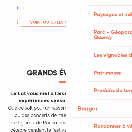
Tout l'agenda
Paysages et val
LIRE LA SUITE
VOIR TOUTES LES MANIFESTATIONS
Parc - Géoparc
Quercy
Les vignobles d
GRANDS ÉVÈNEMENTS
Patrimoine
Produits du ter
Le Lot vous met à l’aise en vous invitant à des
expériences sensorielles étonnantes !
Bouger
Que ce soit pour un rassemblement de montgolfières
ou des concerts de musique sacrée dans le site
vertigineux de Rocamadour, pour écouter un opéra
Randonner à v
célèbre pendant le festival de Saint-Céré ou encore