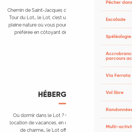
Pêcher dans
Chemin de Saint-Jacques de Compostelle, Véloroutes,
Tour du Lot… le Lot, c’est une véritable destination de
Escalade
pleine nature où vous pourrez pratiquer votre activité
préférée en côtoyant des paysages grandioses.
Spéléologie
Randonner en itinérance
Le Lot en car et en train
Balades et randonnées
Accrobranch
parcours ac
Via Ferrata
Vol libre
HÉBERGEMENTS
Randonnées
Où dormir dans le Lot ? Chez l’habitant, dans une
location de vacances, en camping, ou dans un hôtel
Multi-activi
de charme… le Lot offre des hébergements