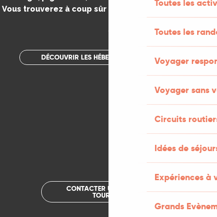
Toutes les activ
Vous trouverez à coup sûr votre bonheur dans le Lot.
.
Toutes les ran
DÉCOUVRIR LES HÉBERGEMENTS INSOLITES
Voyager respo
Voyager sans v
Circuits routier
Idées de séjou
Expériences à 
CONTACTER UN OFFICE DE
TOURISME
Grands Evènem