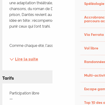
une adaptation théâtrale, drôle, endiablée et en 
Spéléologie
chansons, du roman de Dumas. Après 14 ans de 
prison, Dantès revient au monde avec une seule 
Accrobranch
idée en tête : récompenser ceux qui l’ont aidé, 
parcours ac
punir ceux qui l'ont trahi.
Via Ferrata
Comme chaque été, l'assocation...
Vol libre
Lire la suite
Randonnées
Multi-activi
Tarifs
Escape game
Tarifs 2026
Participation libre
—
Top 10 des a