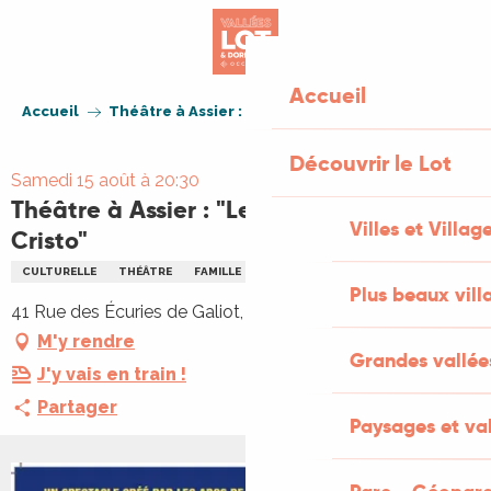
Aller
au
contenu
principal
Accueil
Accueil
Théâtre à Assier : "Le comte de Monte-Cristo"
Découvrir le Lot
Samedi 15 août à 20:30
Théâtre à Assier : "Le comte de Monte-
Villes et Villag
Cristo"
CULTURELLE
THÉÂTRE
FAMILLE
THÉÂTRE
Plus beaux vill
41 Rue des Écuries de Galiot, 46320 Assier
M'y rendre
Grandes vallée
J'y vais en train !
Partager
Paysages et val