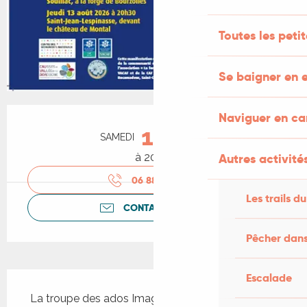
Toutes les peti
Se baigner en e
Ouverture et coordonnées
Naviguer en c
15
SAMEDI
AOÛT
Autres activités
à 20:30
06 88 17 22
▒▒
Les trails du
CONTACTEZ-NOUS
Pêcher dans
Description
Escalade
 La troupe des ados Imagités (13-18 ans) propose 