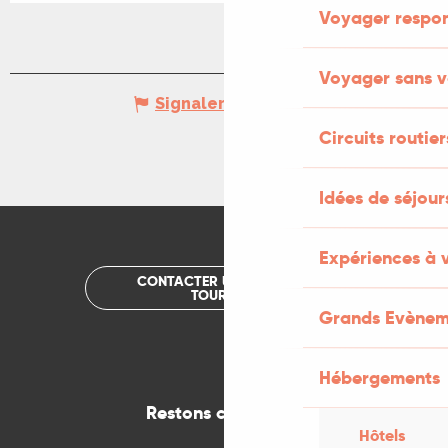
Voyager respo
Voyager sans v
Signaler une erreur
Circuits routier
Idées de séjou
Expériences à 
CONTACTER UN OFFICE DE
TOURISME
Grands Evènem
Hébergements
Restons connectés
Hôtels