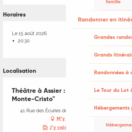
famille
Horaires
Randonner en itiné
Le 15 août 2026
Grandes rando
20:30
Grands itinérai
Localisation
Randonnées à c
Théâtre à Assier : "Le comte de
Le Tour du Lot 
Monte-Cristo"
Hébergements 
41 Rue des Écuries de Galiot, 46320 Assier
M'y rendre
Hébergemen
J'y vais en train !