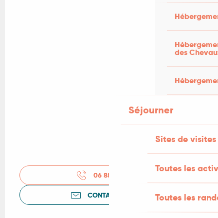
Hébergemen
Hébergement
des Chevau
Hébergement
Séjourner
Sites de visites
Toutes les activ
06 88 17 22
▒▒
CONTACTEZ-NOUS
Toutes les ran