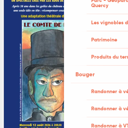
Parc - Géoparc
Quercy
Les vignobles d
Patrimoine
Produits du ter
Bouger
Randonner à v
Randonner à vé
Randonner à V