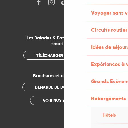
Voyager sans v
Circuits routier
Lot Balades & Patrimoines sur votre
smartphone
Idées de séjou
TÉLÉCHARGER L'APPLICATION
Expériences à 
Brochures et documentations
Grands Evènem
DEMANDE DE DOCUMENTATION
Hébergements
VOIR NOS BROCHURES
Hôtels