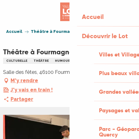
Aller
au
Accueil
contenu
principal
Accueil
Théâtre à Fourmagnac : "scène ouverte"
Découvrir le Lot
Théâtre à Fourmagnac : "scène ouverte"
Villes et Villag
CULTURELLE
THÉÂTRE
HUMOUR
Salle des fêtes, 46100 Fourmagnac
Plus beaux vill
M'y rendre
J'y vais en train !
Grandes vallée
Partager
Paysages et val
Parc - Géoparc
Quercy