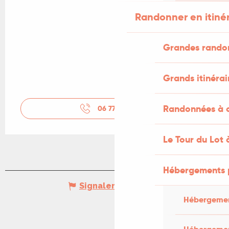
Randonner en itiné
Grandes rando
Grands itinérai
Randonnées à c
06 77 89 62
▒▒
Le Tour du Lot 
Hébergements 
Signaler une erreur
Hébergemen