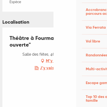
Espèce
Accrobranch
parcours ac
Localisation
Via Ferrata
Théâtre à Fourmagnac : "scène
Vol libre
ouverte"
Salle des fêtes, 46100 Fourmagnac
Randonnées
M'y rendre
J'y vais en train !
Multi-activi
Escape game
Top 10 des a
famille