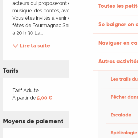
acteurs qui proposeront des sketchs, de la 
Toutes les peti
musique, des contes, avec beaucoup d’humour. 
Vous êtes invités à venir vous divertir ! Salle des 
Se baigner en e
fêtes de Fourmagnac Samedi 20 Décembre 2025 
à 20 h 30 La...
Naviguer en c
Lire la suite
Autres activités
Tarifs
Les trails du
Tarifs 2026
Tarif Adulte
Pêcher dans
À partir de
5,00 €
Escalade
Moyens de paiement
Spéléologie