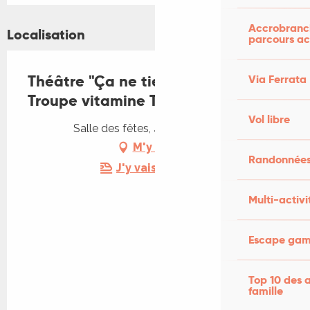
Accrobranch
Localisation
parcours ac
Théâtre "Ça ne tient qu'à un fil" -
Via Ferrata
Troupe vitamine T
Vol libre
Salle des fêtes, 46310 Concorès
M'y rendre
Randonnées
J'y vais en train !
Multi-activi
Escape game
Top 10 des a
famille