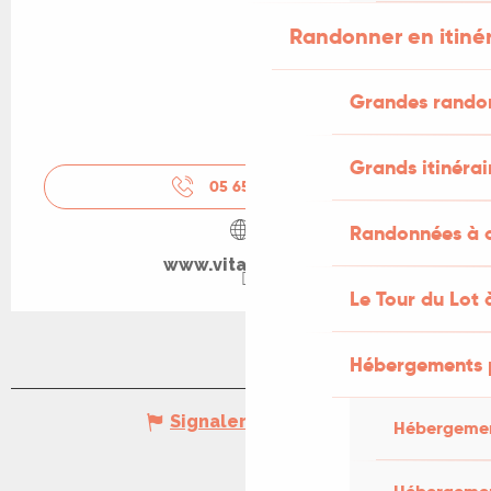
Randonner en itiné
Grandes rando
Grands itinérai
05 65 41 24
▒▒
Randonnées à c
www.vitamine-t.fr
Le Tour du Lot 
Hébergements 
Signaler une erreur
Hébergemen