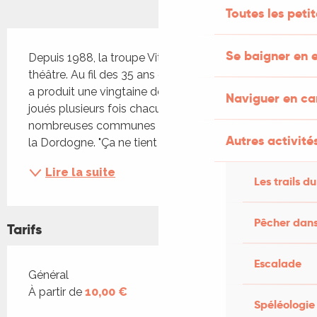
Toutes les peti
Description
Se baigner en e
Depuis 1988, la troupe Vitamine T a la passion du 
théâtre. Au fil des 35 ans de son histoire, la troupe 
a produit une vingtaine de spectacles qui ont été 
Naviguer en c
joués plusieurs fois chacun. Elle a tourné dans de 
nombreuses communes du Lot, de la Corrèze, de 
Autres activités
la Dordogne. "Ça ne tient qu'à un fil" est une...
Lire la suite
Les trails du
Pêcher dans
Tarifs
Escalade
Tarifs 2026
Général
À partir de
10,00 €
Spéléologie