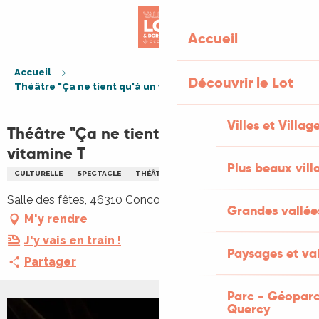
Aller
au
Accueil
contenu
principal
Accueil
Découvrir le Lot
Théâtre "Ça ne tient qu'à un fil" - Troupe vitamine T
Villes et Villag
Théâtre "Ça ne tient qu'à un fil" - Troupe
vitamine T
Plus beaux vill
CULTURELLE
SPECTACLE
THÉÂTRE
Salle des fêtes, 46310 Concorès
Grandes vallée
M'y rendre
J'y vais en train !
Paysages et val
Partager
Parc - Géoparc
Quercy