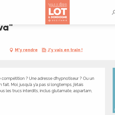
va"
M'y rendre
J'y vais en train !
e compétition ? Une adresse d’hypnotiseur ? Ou un 
t. Moi, jusqu’à y’a pas si longtemps, j’étais 
ous les trucs interdits, inclus glutamate, aspartam, 