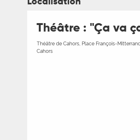
Localisation
es
Théâtre : "Ça va ç
Théâtre de Cahors, Place François-Mitterran
Cahors