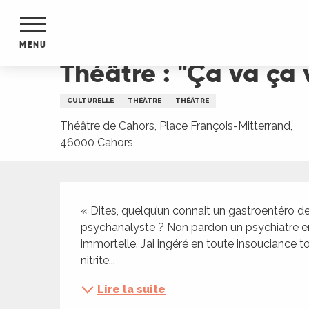
Aller
Accueil
Théâtre : "Ça va ça va"
au
contenu
MENU
principal
Théâtre : "Ça va ça 
NTS
MENTS
CULTURELLE
THÉÂTRE
THÉÂTRE
S
URS
Théâtre de Cahors, Place François-Mitterrand,
46000 Cahors
Description
du Lot
dans
« Dites, quelqu’un connait un gastroentéro d
s le
psychanalyste ? Non pardon un psychiatre en fai
immortelle. J’ai ingéré en toute insouciance t
nitrite...
Lire la suite
e