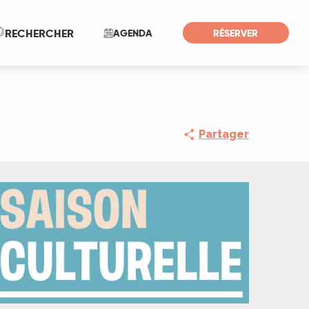
Recherche
RECHERCHER
AGENDA
RÉSERVER
Partager