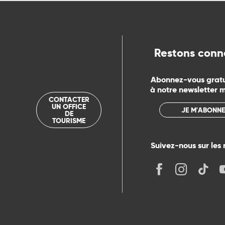
Restons conn
Abonnez-vous grat
à notre newsletter 
CONTACTER
UN OFFICE
JE M'ABONNE
DE
TOURISME
Suivez-nous sur les 
its
r