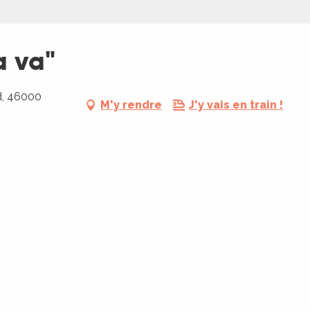
a va"
d, 46000
M'y rendre
J'y vais en train !