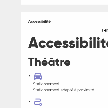
ches,
 et
Offres de presta
car
Accessibilité
Accessibilité
ues
Fe
a
Accessibilit
ents
es
Théâtre
ents
es
ités
ames
piste
Stationnement
Stationnement adapté à proximité
 faire