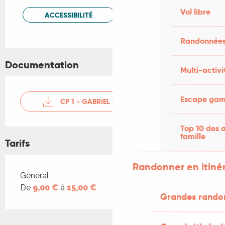
Vol libre
ACCESSIBILITÉ
Randonnées
Documentation
Multi-activi
Escape game
CP 1 - GABRIEL LUCAS DE LEYSSAC
Top 10 des a
famille
Tarifs
Randonner en itiné
Tarifs 2026
Général
De
9,00 €
à
15,00 €
Grandes rando