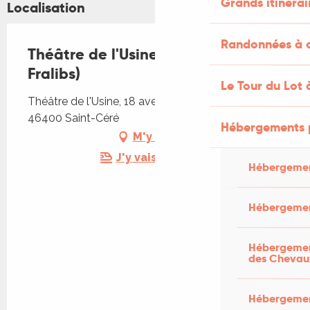
Grands itinérai
Localisation
Randonnées à c
Théâtre de l'Usine - 1336 (Parole de
Fralibs)
Le Tour du Lot 
Théâtre de l'Usine, 18 avenue du Docteur Roux,
46400 Saint-Céré
Hébergements 
M'y rendre
J'y vais en train !
Hébergemen
Hébergemen
Hébergement
des Chevau
Hébergement