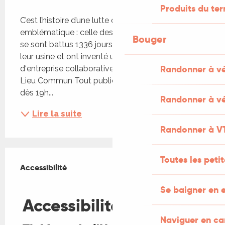
Description
Produits du ter
C’est l’histoire d’une lutte d’exception, devenue 
emblématique : celle des employés de Fralib, qui 
Bouger
se sont battus 1336 jours contre la fermeture de 
leur usine et ont inventé un projet inédit 
Randonner à v
d‘entreprise collaborative. En partenariat avec Le 
Lieu Commun Tout public, restauration et buvette 
dès 19h...
Randonner à vé
Lire la suite
Randonner à V
Offres de prestations
Toutes les peti
Accessibilité
Accessibilité
Se baigner en e
Fermer
Accessibilité
Naviguer en c