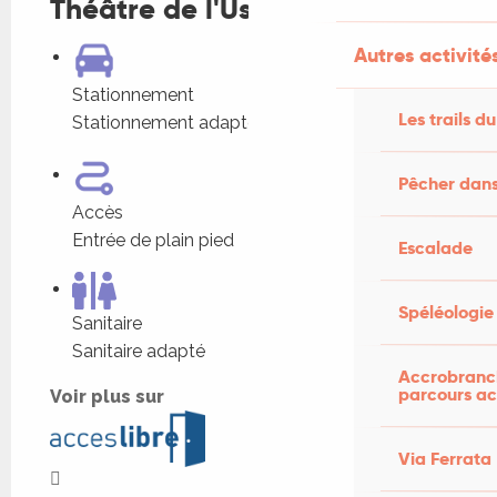
Théâtre de l'Usine
Autres activités
Stationnement
Les trails du
Stationnement adapté dans l'établissement
Pêcher dans
Accès
Entrée de plain pied
Escalade
Spéléologie
Sanitaire
Sanitaire adapté
Accrobranch
parcours ac
Voir plus sur
Via Ferrata