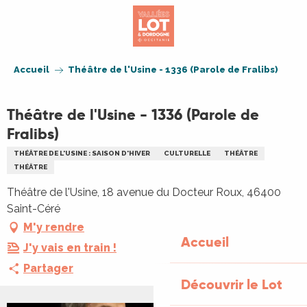
Aller
au
contenu
principal
Accueil
Théâtre de l'Usine - 1336 (Parole de Fralibs)
Théâtre de l'Usine - 1336 (Parole de
Fralibs)
THÉÂTRE DE L'USINE : SAISON D'HIVER
CULTURELLE
THÉÂTRE
THÉÂTRE
Théâtre de l'Usine, 18 avenue du Docteur Roux, 46400
Saint-Céré
M'y rendre
Accueil
J'y vais en train !
Partager
Découvrir le Lot