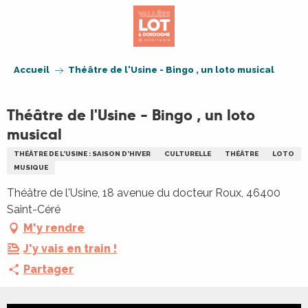
Aller
au
contenu
principal
Accueil
Théâtre de l'Usine - Bingo , un loto musical
Théâtre de l'Usine - Bingo , un loto
musical
THÉÂTRE DE L'USINE : SAISON D'HIVER
CULTURELLE
THÉÂTRE
LOTO
MUSIQUE
Théâtre de l'Usine, 18 avenue du docteur Roux, 46400
Saint-Céré
M'y rendre
J'y vais en train !
Partager