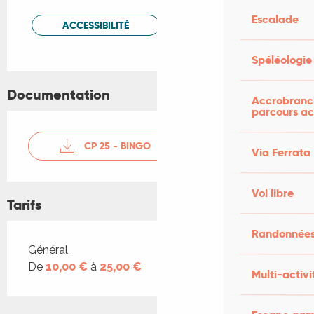
Escalade
ACCESSIBILITÉ
Spéléologie
Documentation
Accrobranch
parcours ac
CP 25 - BINGO
Via Ferrata
Vol libre
Tarifs
Randonnées
Tarifs 2026
Général
De
10,00 €
à
25,00 €
Multi-activi