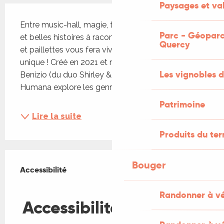
Paysages et val
Description
Entre music-hall, magie, théâtre, envolées lyriques 
Parc - Géoparc
et belles histoires à raconter, ce Loto en chansons 
Quercy
et paillettes vous fera vivre une soirée déjantée 
unique ! Créé en 2021 et mis en scène par Corinne 
Les vignobles d
Benizio (du duo Shirley & Dino), le Trio Musica 
Humana explore les genres musicaux, de...
Patrimoine
Lire la suite
Produits du ter
Offres de prestations
Bouger
Accessibilité
Accessibilité
Fermer
Randonner à v
Accessibilité