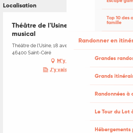
Escape game
Localisation
Top 10 des a
famille
Théâtre de l'Usine - Bingo , un loto
musical
Randonner en itiné
Théâtre de l'Usine, 18 avenue du docteur Roux,
46400 Saint-Céré
Grandes rando
M'y rendre
J'y vais en train !
Grands itinérai
Randonnées à c
Le Tour du Lot 
Hébergements 