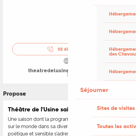
Hébergemen
Hébergemen
Hébergement
05 65 38 28
▒▒
des Chevau
theatredelusine-saintcere.com
Hébergement
Séjourner
Propose
Sites de visites
Théâtre de l'Usine saison 2025 - 2026
Une saison dont la programmation engagée, ouverte
Toutes les activ
sur le monde dans sa diversité et sa pluralité,
poétique et sensible s’adresse à tous-tes, à toutes les