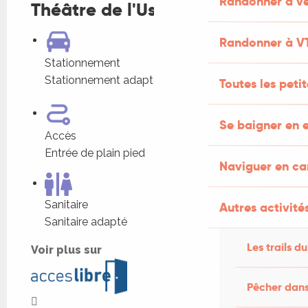
Randonner à vé
Théâtre de l'Usine
Randonner à V
Stationnement
Stationnement adapté dans l'établissement
Toutes les peti
Se baigner en e
Accès
Entrée de plain pied
Naviguer en c
Sanitaire
Autres activités
Sanitaire adapté
Les trails du
Voir plus sur
Pêcher dans