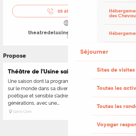
Hébergement
05 65 38 28
▒▒
des Chevau
theatredelusine-saintcere.com
Hébergement
Séjourner
Propose
Sites de visites
Théâtre de l'Usine saison 2025 - 2026
Une saison dont la programmation engagée, ouverte
Toutes les activ
sur le monde dans sa diversité et sa pluralité,
poétique et sensible s’adresse à tous-tes, à toutes les
générations, avec une...
Toutes les ran
Saint-Céré
Voyager respo