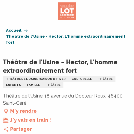
Aller
au
contenu
principal
Accueil
Théâtre de l'Usine - Hector, L'homme extraordinairement
fort
Théâtre de l'Usine - Hector, L'homme
extraordinairement fort
THÉÂTRE DE L'USINE : SAISON D'HIVER
CULTURELLE
THÉÂTRE
ENFANTS
FAMILLE
THÉÂTRE
Théâtre de l'Usine, 18 avenue du Docteur Roux, 46400
Saint-Céré
M'y rendre
J'y vais en train !
Partager