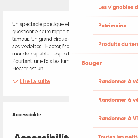
Les vignobles d
Description
Un spectacle poétique et ingénieux qui 
Patrimoine
questionne notre rapport au genre, à l’intime et à 
l’amour… Un grand cirque débarque en ville ! Parmi 
Produits du ter
ses vedettes : Hector, l’homme le plus fort du 
monde, capable d'exploits époustouflants. 
Pourtant, une fois les lumières de la piste éteintes, 
Bouger
Hector est un...
Randonner à v
Lire la suite
Randonner à vé
Offres de prestations
Accessibilité
Accessibilité
Randonner à V
Fermer
Accessibilité
Toutes les peti