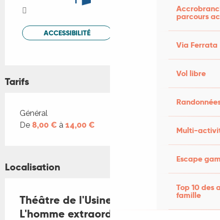
Accrobranch
parcours ac
ACCESSIBILITÉ
Via Ferrata
Vol libre
Tarifs
Randonnées
Tarifs 2026
Général
De
8,00 €
à
14,00 €
Multi-activi
Escape game
Localisation
Top 10 des a
famille
Théâtre de l'Usine - Hector,
L'homme extraordinairement fort