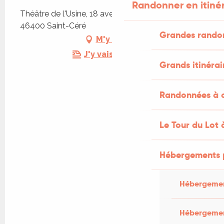
Randonner en itiné
Théâtre de l'Usine, 18 avenue du Docteur Roux,
46400 Saint-Céré
Grandes rando
M'y rendre
J'y vais en train !
Grands itinérai
Randonnées à c
Le Tour du Lot 
Hébergements 
Hébergemen
Hébergemen