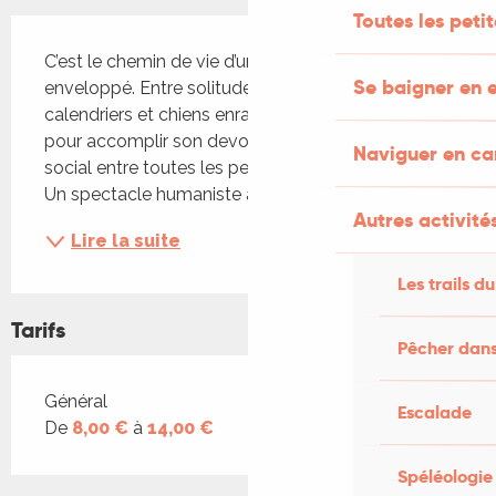
Toutes les peti
Description
C’est le chemin de vie d’un facteur. Timbré, un peu 
Se baigner en e
enveloppé. Entre solitude et sollicitude, vente de 
calendriers et chiens enragés à amadouer, il lutte 
pour accomplir son devoir de facteur : dernier lien 
Naviguer en c
social entre toutes les personnes de sa tournée ! 
Un spectacle humaniste à la rencontre de...
Autres activités
Lire la suite
Les trails du
Tarifs
Pêcher dans
Tarifs 2026
Général
Escalade
De
8,00 €
à
14,00 €
Spéléologie