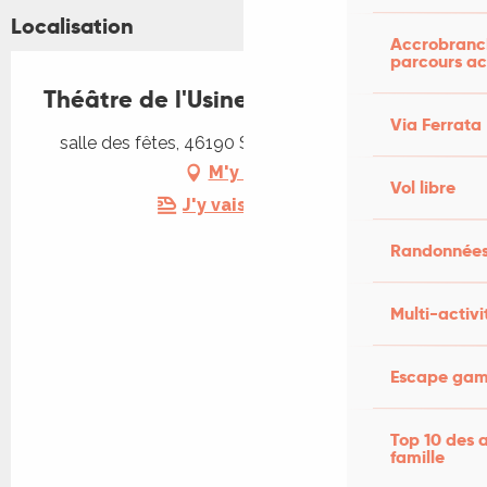
Localisation
Accrobranch
parcours ac
Théâtre de l'Usine - La tournée
Via Ferrata
salle des fêtes, 46190 Sousceyrac-en-Quercy
M'y rendre
Vol libre
J'y vais en train !
Randonnées
Multi-activi
Escape game
Top 10 des a
famille