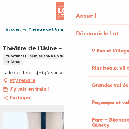
Aller
au
Accueil
contenu
principal
Accueil
Théâtre de l'Usine - La tournée
Découvrir le Lot
Théâtre de l'Usine - La tournée
Villes et Villag
THÉÂTRE DE L'USINE : SAISON D'HIVER
CULTURELLE
THÉÂTRE
THÉÂTRE
Plus beaux vill
salle des fêtes, 46190 Sousceyrac-en-Quercy
M'y rendre
Grandes vallée
J'y vais en train !
Partager
Paysages et val
Parc - Géoparc
Quercy