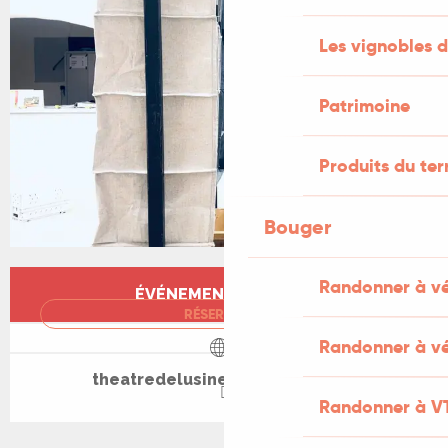
Les vignobles d
Patrimoine
Produits du ter
Bouger
Ouverture et coordonnées
Randonner à v
ÉVÉNEMENT TERMINÉ
RÉSERVER
Randonner à vé
theatredelusine-saintcere.com
Randonner à V