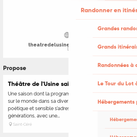
Randonner en itiné
Grandes rando
theatredelusine-saintcere.com
Grands itinérai
Randonnées à c
Propose
Le Tour du Lot 
Théâtre de l'Usine saison 2025 - 2026
Une saison dont la programmation engagée, ouverte
Hébergements 
sur le monde dans sa diversité et sa pluralité,
poétique et sensible s’adresse à tous-tes, à toutes les
générations, avec une...
Hébergemen
Saint-Céré