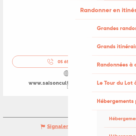
Randonner en itiné
Grandes rando
Grands itinérai
05 65 20 88
▒▒
Randonnées à c
Le Tour du Lot 
www.saisonculturellecahors.fr
Hébergements 
Hébergemen
Signaler une erreur