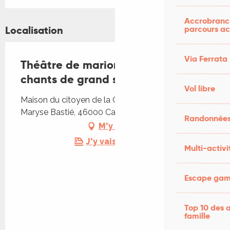
Accrobranch
parcours ac
Localisation
Via Ferrata
Théâtre de marionnette : Tour de
chants de grand singe
Vol libre
Maison du citoyen de la Croix-de-Fer, 474 Avenue
Maryse Bastié, 46000 Cahors
Randonnées
M'y rendre
J'y vais en train !
Multi-activi
Escape game
Top 10 des a
famille