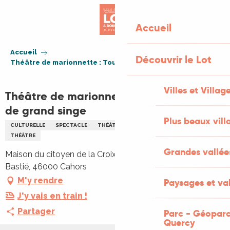
Aller
au
Accueil
contenu
principal
Accueil
Découvrir le Lot
Théâtre de marionnette : Tour de chants de grand singe
Villes et Villag
Théâtre de marionnette : Tour de chants
de grand singe
Plus beaux vill
CULTURELLE
SPECTACLE
THÉÂTRE
FAMILLE
MARIONNETTE
THÉÂTRE
Grandes vallée
Maison du citoyen de la Croix-de-Fer, 474 Avenue Maryse
Bastié, 46000 Cahors
M'y rendre
Paysages et val
J'y vais en train !
Partager
Parc - Géoparc
Quercy