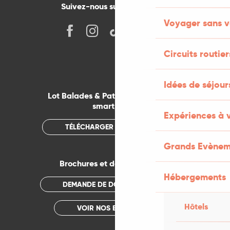
Suivez-nous sur les réseaux !
Voyager sans v
Circuits routier
Idées de séjou
Lot Balades & Patrimoines sur votre
smartphone
Expériences à 
TÉLÉCHARGER L'APPLICATION
Grands Evènem
Brochures et documentations
Hébergements
DEMANDE DE DOCUMENTATION
Hôtels
VOIR NOS BROCHURES