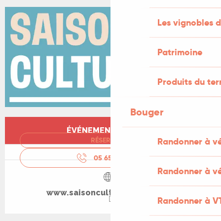
Les vignobles d
Patrimoine
Produits du ter
Bouger
Ouverture et coordonnées
ÉVÉNEMENT TERMINÉ
Randonner à v
RÉSERVER
05 65 20 88
▒▒
Randonner à vé
www.saisonculturellecahors.fr
Randonner à V