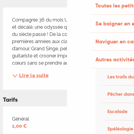
Toutes les peti
Description
Compagnie 36 du mois Un tour de chant joyeux 
Se baigner en e
et décalé, une odyssée qui célèbre tous les styles 
du siècle passé ! De la comptine de nos 
Naviguer en c
premières années aux classiques de la chanson 
d’amour, Grand Singe, peluche et cyborg, 
guitariste et crooner impertinent, fait vibrer les 
Autres activités
cœurs sans se prendre au...
Lire la suite
Les trails du
Pêcher dans
Tarifs
Escalade
Tarifs 2026
Général
1,00 €
Spéléologie