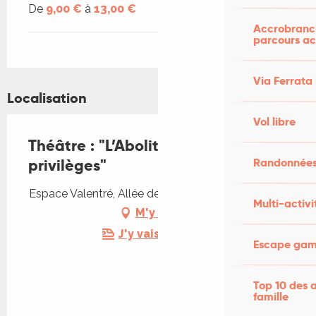
De
9,00 €
à
13,00 €
Accrobranch
parcours ac
Via Ferrata
Localisation
Vol libre
Théâtre : "L’Abolition des
Randonnées
privilèges"
Espace Valentré, Allée des Soupirs, 46000 Cahors
Multi-activi
M'y rendre
J'y vais en train !
Escape game
Top 10 des a
famille