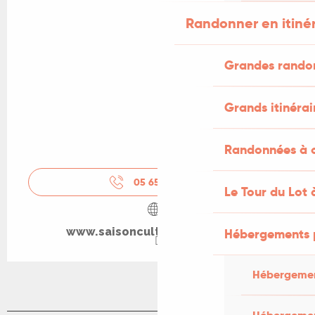
Randonner en itiné
Grandes rando
Grands itinérai
Randonnées à c
05 65 20 88
▒▒
Le Tour du Lot 
www.saisonculturellecahors.fr
Hébergements 
Hébergemen