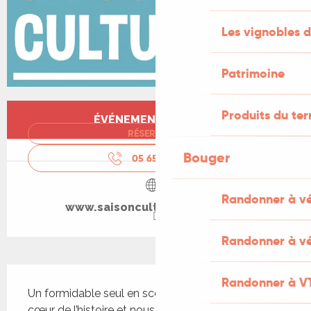
Les vignobles d
Patrimoine
Ouverture et coordonnées
Produits du ter
ÉVÉNEMENT TERMINÉ
RÉSERVER
Bouger
05 65 20 88
▒▒
Randonner à v
www.saisonculturellecahors.fr
Randonner à vé
Description
Randonner à V
Un formidable seul en scène nous plonge au 
cœur de l’histoire et nous raconte comment la 