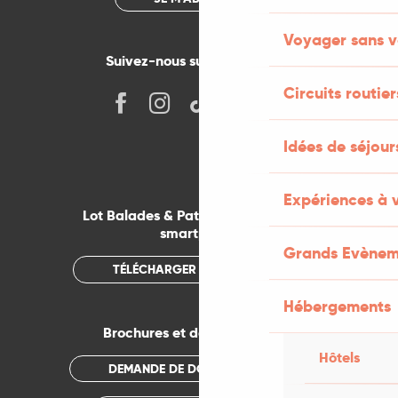
Voyager sans v
Suivez-nous sur les réseaux !
Circuits routier
Idées de séjou
Expériences à 
Lot Balades & Patrimoines sur votre
smartphone
Grands Evènem
TÉLÉCHARGER L'APPLICATION
Hébergements
Brochures et documentations
Hôtels
DEMANDE DE DOCUMENTATION