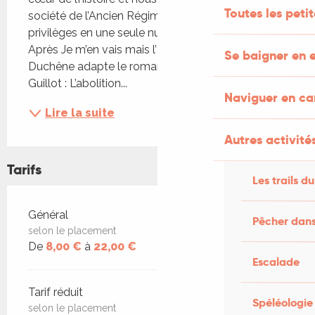
Toutes les peti
société de l’Ancien Régime a mis fin à ses 
privilèges en une seule nuit, celle du 4 août 1789. 
Après Je m’en vais mais l’État demeure, Hugues 
Se baigner en e
Duchêne adapte le roman historique de Bertrand 
Guillot : L’abolition...
Naviguer en c
Lire la suite
Autres activités
Tarifs
Les trails du
Tarifs 2026
Général
Pêcher dans
selon le placement
De
8,00 €
à
22,00 €
Escalade
Tarif réduit
Spéléologie
selon le placement