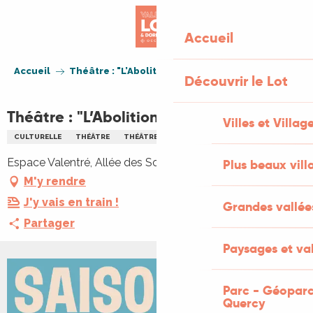
Aller
au
Accueil
contenu
principal
Accueil
Théâtre : "L’Abolition des privilèges"
Découvrir le Lot
Théâtre : "L’Abolition des privilèges"
Villes et Villag
CULTURELLE
THÉÂTRE
THÉÂTRE
Espace Valentré, Allée des Soupirs, 46000 Cahors
Plus beaux vill
M'y rendre
J'y vais en train !
Grandes vallée
Partager
Paysages et val
Parc - Géoparc
Quercy