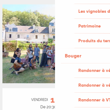
Les vignobles d
Patrimoine
Produits du ter
Bouger
Randonner à v
Randonner à vé
Ouverture et coordonnées
14
Randonner à V
VENDREDI
AOÛT
De 20:30 à 21:45