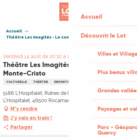
Aller
au
Accueil
contenu
principal
Accueil
Découvrir le Lot
Théâtre Les Imagités - Le comte de Monte-Cristo
Villes et Villag
Vendredi 14 août de 20:30 à 21:45
Théâtre Les Imagités - Le comte de
Plus beaux vill
Monte-Cristo
CULTURELLE
THÉÂTRE
ENFANTS
FAMILLE
THÉÂTRE
Grandes vallée
5186 L'Hospitalet, Ruines de l'ancien Hôpital, 5186
L'Hospitalet, 46500 Rocamadour
Paysages et val
M'y rendre
J'y vais en train !
Parc - Géoparc
Partager
Quercy