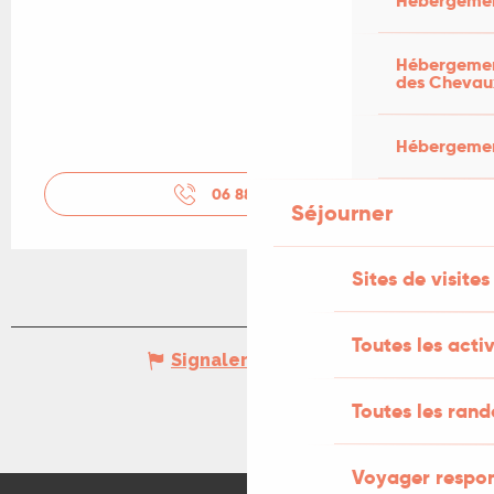
Hébergemen
Hébergement
des Chevau
Hébergement
06 88 17 22
▒▒
Séjourner
Sites de visites
Toutes les activ
Signaler une erreur
Toutes les ran
Voyager respo