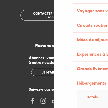
Voyager sans v
CONTACTER UN OFFICE DE
TOURISME
Circuits routier
Idées de séjou
Restons connectés
Expériences à 
Abonnez-vous gratuitement
à notre newsletter mensuelle
Grands Evènem
JE M'ABONNE
Hébergements
Suivez-nous sur les réseaux !
Hôtels