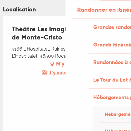
Localisation
Randonner en itiné
Grandes rando
Théâtre Les Imagités - Le comte
de Monte-Cristo
Grands itinérai
5186 L'Hospitalet, Ruines de l'ancien Hôpital, 5186
L'Hospitalet, 46500 Rocamadour
Randonnées à c
M'y rendre
J'y vais en train !
Le Tour du Lot 
Hébergements 
Hébergemen