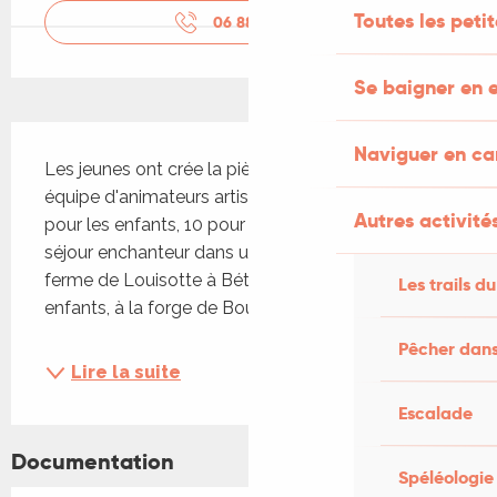
Toutes les peti
06 88 17 22
▒▒
Se baigner en e
Description
Naviguer en c
Les jeunes ont crée la pièce en amont avec une 
équipe d'animateurs artistes (4 jours de création 
Autres activités
pour les enfants, 10 pour les ados), au cours d'un 
séjour enchanteur dans un petit coin de Lot : à la 
ferme de Louisotte à Bétaille pour la troupe des 
Les trails du
enfants, à la forge de Bourzolles à Souillac pour...
Pêcher dans
Lire la suite
Escalade
Documentation
Spéléologie