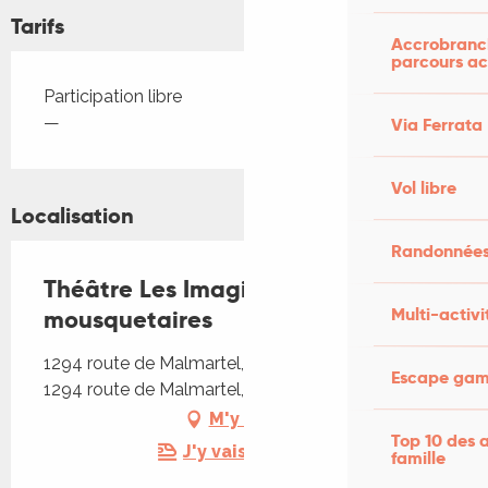
Tarifs
Accrobranch
parcours ac
Tarifs 2026
Participation libre
—
Via Ferrata
Vol libre
Localisation
Randonnées
Théâtre Les Imagités - Les trois
Multi-activi
mousquetaires
1294 route de Malmartel, Ferme de Louisotte,
Escape game
1294 route de Malmartel, 46110 Bétaille
M'y rendre
Top 10 des a
J'y vais en train !
famille