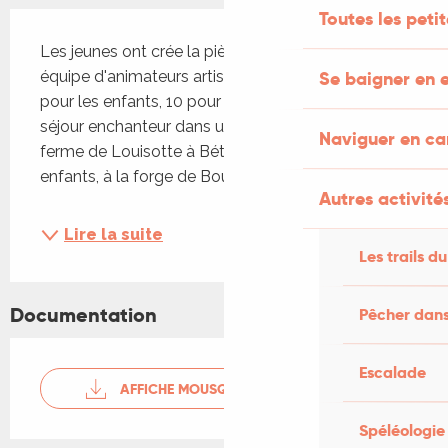
Toutes les peti
Description
Les jeunes ont crée la pièce en amont avec une 
Se baigner en e
équipe d'animateurs artistes (4 jours de création 
pour les enfants, 10 pour les ados), au cours d'un 
séjour enchanteur dans un petit coin de Lot : à la 
Naviguer en c
ferme de Louisotte à Bétaille pour la troupe des 
enfants, à la forge de Bourzolles à Souillac pour...
Autres activités
Lire la suite
Les trails du
Documentation
Pêcher dans
Escalade
AFFICHE MOUSQUETAIRES
Spéléologie