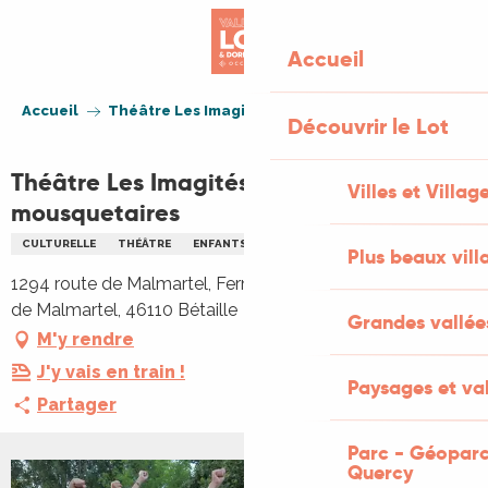
Aller
au
Accueil
contenu
principal
Accueil
Théâtre Les Imagités - Les trois mousquetaires
Découvrir le Lot
Théâtre Les Imagités - Les trois
Villes et Villag
mousquetaires
CULTURELLE
THÉÂTRE
ENFANTS
FAMILLE
THÉÂTRE
Plus beaux vill
1294 route de Malmartel, Ferme de Louisotte, 1294 route
de Malmartel, 46110 Bétaille
Grandes vallée
M'y rendre
J'y vais en train !
Paysages et val
Partager
Parc - Géoparc
Quercy