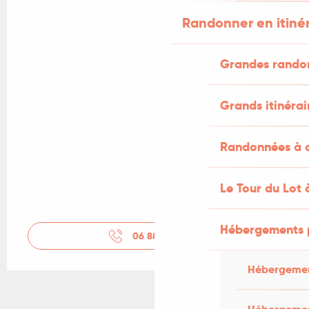
Randonner en itiné
Grandes rando
Grands itinérai
Randonnées à c
Le Tour du Lot 
Hébergements 
06 88 17 22
▒▒
Hébergemen