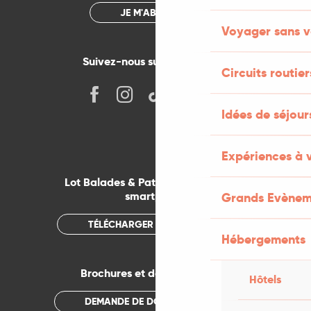
JE M'ABONNE
Voyager sans v
Suivez-nous sur les réseaux !
Circuits routier
Idées de séjou
Expériences à 
Lot Balades & Patrimoines sur votre
smartphone
Grands Evènem
TÉLÉCHARGER L'APPLICATION
Hébergements
Brochures et documentations
Hôtels
DEMANDE DE DOCUMENTATION