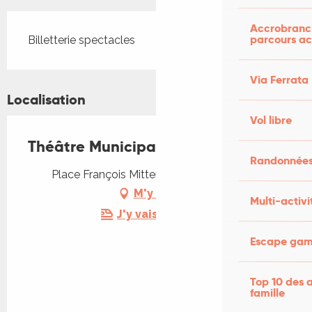
Accrobranch
parcours ac
Billetterie spectacles
Via Ferrata
Localisation
Vol libre
Théâtre Municipal
Randonnées
Place François Mitterrand, 46000 Cahors
M'y rendre
Multi-activi
J'y vais en train !
Escape game
Top 10 des a
famille