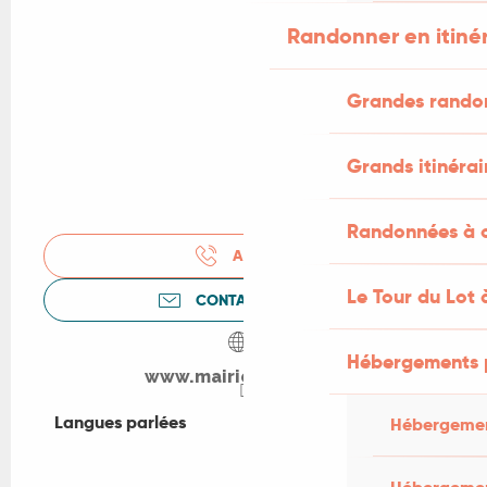
Randonner en itiné
Grandes rando
Grands itinérai
Randonnées à c
APPELER
Le Tour du Lot 
CONTACTEZ-NOUS
Hébergements 
www.mairie-cahors.fr
Langues parlées
Langues parlées
Hébergemen