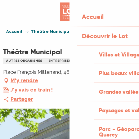
Aller
au
Accueil
contenu
principal
Accueil
Théâtre Municipal
Découvrir le Lot
Théâtre Municipal
Villes et Villag
AUTRES ORGANISMES
ENTREPRISES / PROFESSIONNELS / ARTISANS
Place François Mitterrand, 46000 Cahors
Plus beaux vill
M'y rendre
J'y vais en train !
Grandes vallée
Partager
Paysages et val
Parc - Géoparc
Quercy