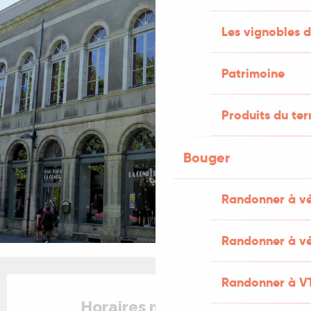
Les vignobles d
Patrimoine
Produits du ter
Bouger
Randonner à v
Randonner à vé
Ouverture et coordonnées
Randonner à V
Horaires non définis