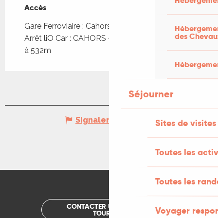
Hébergemen
Accès
Accès
Gare Ferroviaire : Cahors à 982m
Hébergement
des Chevau
Arrêt liO Car : CAHORS - Octroi Pont L Philippe
à 532m
Hébergement
Séjourner
Signaler une erreur
Sites de visites
Toutes les activ
Toutes les ran
CONTACTER UN OFFICE DE
Voyager respo
TOURISME