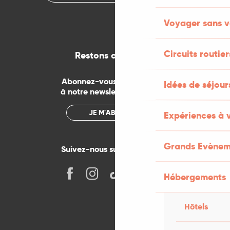
Voyager sans v
Circuits routier
Restons connectés
Abonnez-vous gratuitement
Idées de séjou
à notre newsletter mensuelle
JE M'ABONNE
Expériences à 
Grands Evènem
Suivez-nous sur les réseaux !
Hébergements
Hôtels