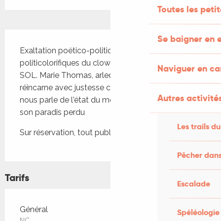
Toutes les peti
Description
Se baigner en e
Exaltation poético-politique ! D'après les textes 
politicolorifiques du clown philosophe québécois 
Naviguer en c
SOL. Marie Thomas, arlequine funambule, 
réincarne avec justesse ce jongleur de mots qui 
Autres activités
nous parle de l'état du monde, de l'homme, de 
son paradis perdu
Les trails du
Sur réservation, tout public
Pêcher dans
Tarifs
Escalade
Tarifs 2026
Général
Spéléologie
NC