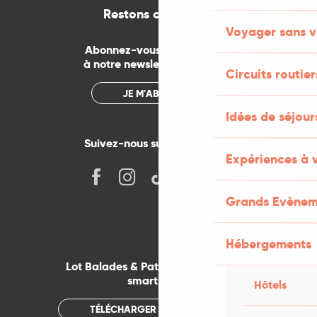
Restons connectés
Voyager sans v
Abonnez-vous gratuitement
à notre newsletter mensuelle
Circuits routier
JE M'ABONNE
Idées de séjou
Suivez-nous sur les réseaux !
Expériences à 
Grands Evènem
Hébergements
Lot Balades & Patrimoines sur votre
smartphone
Hôtels
TÉLÉCHARGER L'APPLICATION