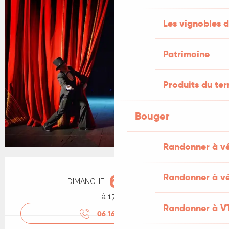
Les vignobles d
Patrimoine
Produits du ter
Bouger
Randonner à v
Ouverture et coordonnées
Randonner à vé
6
DIMANCHE
SEPTEMBRE
à 17:00
Randonner à V
06 16 06 06
▒▒