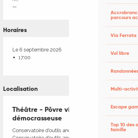
—
Accrobranch
parcours ac
Horaires
Via Ferrata
Le 6 septembre 2026
Vol libre
17:00
Randonnées
Localisation
Multi-activi
Escape game
Théâtre - Pôvre vieille
démocrasseuse
Top 10 des a
famille
Conservatoire d'outils anciens Bourg,
Conservatoire d'outils anciens, Bourg, 46500