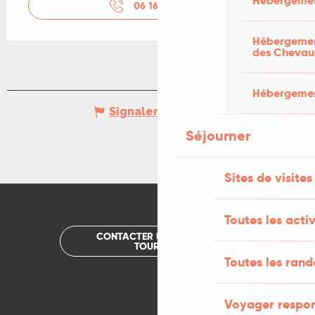
Hébergemen
06 16 06 06
▒▒
Hébergement
des Chevau
Hébergement
Signaler une erreur
Séjourner
Sites de visites
Toutes les activ
CONTACTER UN OFFICE DE
TOURISME
Toutes les ran
Voyager respo