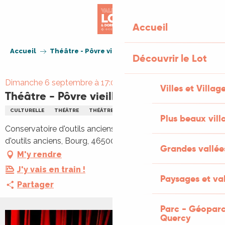
Aller
au
Accueil
contenu
principal
Accueil
Théâtre - Pôvre vieille démocrasseuse
Découvrir le Lot
Dimanche 6 septembre à 17:00
Villes et Villag
Théâtre - Pôvre vieille démocrasseuse
CULTURELLE
THÉÂTRE
THÉÂTRE
Plus beaux vill
Conservatoire d'outils anciens Bourg, Conservatoire
d'outils anciens, Bourg, 46500 Mayrinhac-Lentour
Grandes vallée
M'y rendre
J'y vais en train !
Paysages et val
Partager
Parc - Géoparc
Quercy