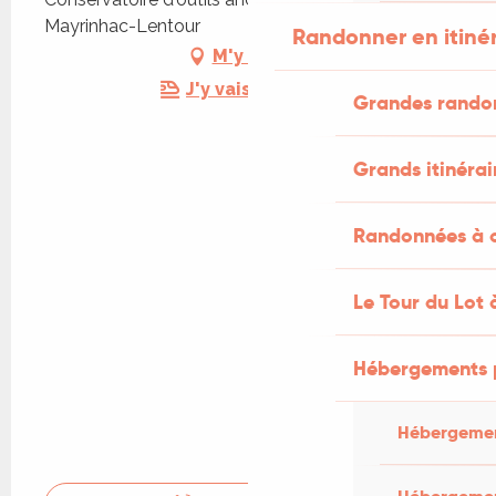
Mayrinhac-Lentour
Randonner en itiné
M'y rendre
J'y vais en train !
Grandes rando
Grands itinérai
Randonnées à c
Le Tour du Lot 
Hébergements 
Hébergemen