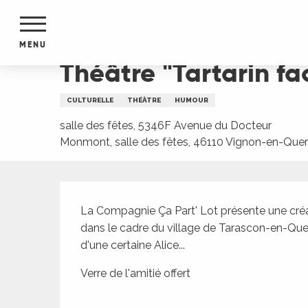
Aller
Accueil
Théâtre "Tartarin face à son destin"
au
contenu
MENU
principal
Théâtre "Tartarin fa
NTS
MENTS
CULTURELLE
THÉÂTRE
HUMOUR
S
URS
salle des fêtes, 5346F Avenue du Docteur
Monmont, salle des fêtes, 46110 Vignon-en-Que
Description
du Lot
dans
La Compagnie Ça Part' Lot présente une créat
s le
dans le cadre du village de Tarascon-en-Querc
d'une certaine Alice...
Verre de l'amitié offert
e