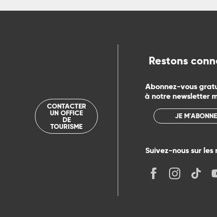
ue
Restons conn
Abonnez-vous grat
à notre newsletter 
CONTACTER
UN OFFICE
JE M'ABONNE
DE
TOURISME
Suivez-nous sur les 
its