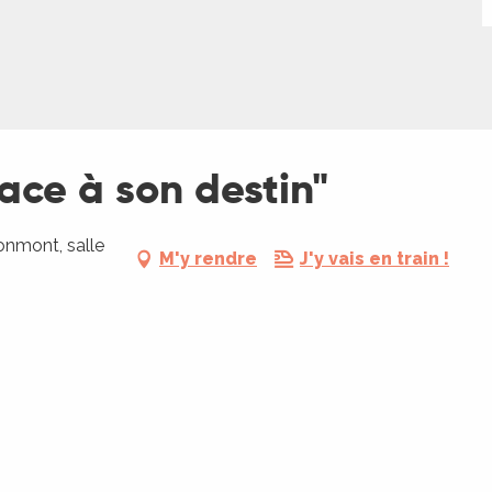
face à son destin"
onmont, salle
M'y rendre
J'y vais en train !