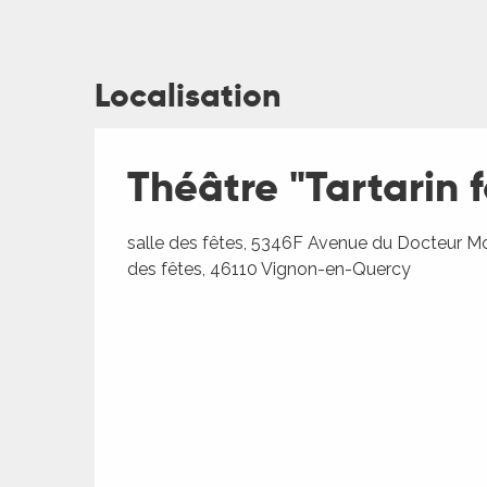
Localisation
ages
Théâtre "Tartarin 
es
salle des fêtes, 5346F Avenue du Docteur M
es
des fêtes, 46110 Vignon-en-Quercy