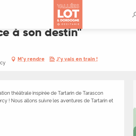
ce à son destin"
M'y rendre
J'y vais en train !
rcy
ion théâtrale inspirée de Tartarin de Tarascon 
y ! Nous allons suivre les aventures de Tartarin et 