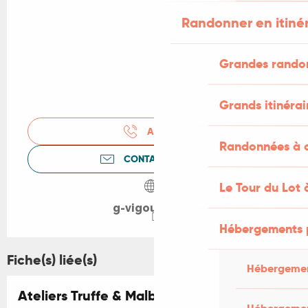
Randonner en itiné
Grandes rando
Grands itinérai
APPELER
Randonnées à c
CONTACTEZ-NOUS
Le Tour du Lot 
g-vigouroux.fr
Hébergements 
Fiche(s) liée(s)
Hébergemen
Ateliers Truffe & Malbec