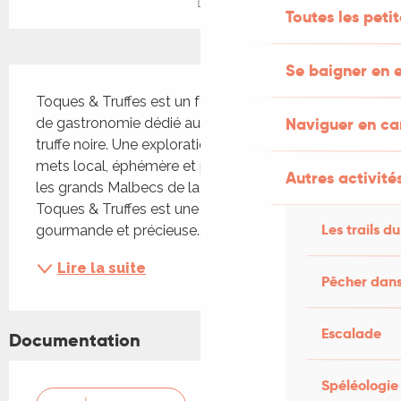
Toutes les peti
Se baigner en e
Description
Toques & Truffes est un festival annuel de vin et 
Naviguer en c
de gastronomie dédié au diamant du Quercy : la 
truffe noire. Une exploration de la beauté de ce 
mets local, éphémère et précieux en accord avec 
Autres activités
les grands Malbecs de la Famille Vigouroux. 
Toques & Truffes est une effervescence 
Les trails du
gourmande et précieuse...
Lire la suite
Pêcher dans
Escalade
Documentation
Spéléologie