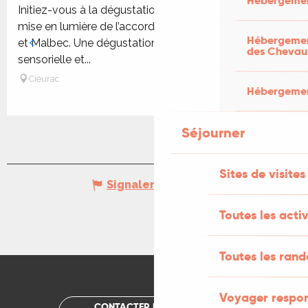
Hébergemen
Initiez-vous à la dégustation du vin au travers d’une
mise en lumière de l’accord unique et précieux : Truffe
Hébergement
et Malbec. Une dégustation croisée, ludique,
des Chevau
sensorielle et...
Cieurac
Hébergement
Séjourner
Sites de visites
Signaler une erreur
Toutes les activ
Toutes les ran
Voyager respo
CONTACTER UN OFFICE DE