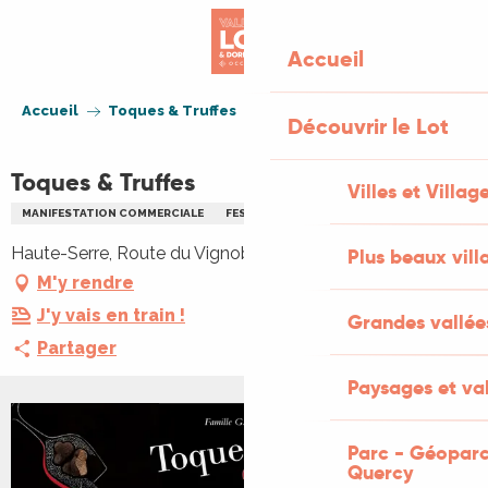
Aller
au
Accueil
contenu
principal
Accueil
Toques & Truffes
Découvrir le Lot
Toques & Truffes
Villes et Villag
MANIFESTATION COMMERCIALE
FESTIVAL
GASTRONOMIE
Haute-Serre, Route du Vignoble, 46230 Cieurac
Plus beaux vill
M'y rendre
J'y vais en train !
Grandes vallée
Partager
Paysages et val
+7 PHOTOS
Parc - Géoparc
Quercy