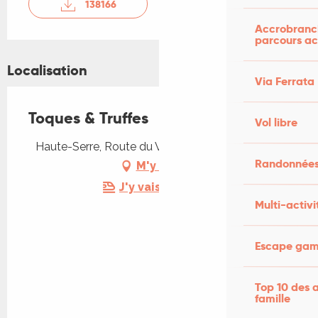
138166
Accrobranch
parcours ac
Localisation
Via Ferrata
Toques & Truffes
Vol libre
Haute-Serre, Route du Vignoble, 46230 Cieurac
Randonnées
M'y rendre
J'y vais en train !
Multi-activi
Escape game
Top 10 des a
famille