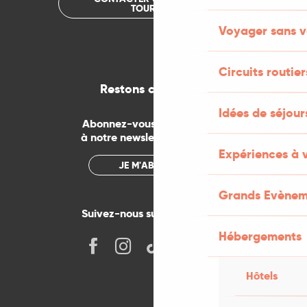
TOURISME
Voyager sans v
Circuits routier
Restons connectés
Idées de séjou
Abonnez-vous gratuitement
à notre newsletter mensuelle
Expériences à 
JE M'ABONNE
Grands Evènem
Suivez-nous sur les réseaux !
Hébergements
Hôtels