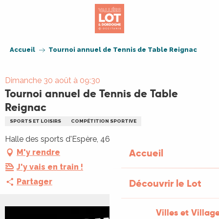
Aller
au
contenu
principal
Accueil
Tournoi annuel de Tennis de Table Reignac
Dimanche 30 août à 09:30
Tournoi annuel de Tennis de Table
Reignac
SPORTS ET LOISIRS
COMPÉTITION SPORTIVE
Halle des sports d'Espère, 46090 Espère
Accueil
M'y rendre
J'y vais en train !
Partager
Découvrir le Lot
Villes et Villag