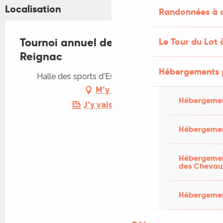
Localisation
Randonnées à c
Tournoi annuel de Tennis de Table
Le Tour du Lot 
Reignac
Hébergements 
Halle des sports d'Espère, 46090 Espère
M'y rendre
Hébergemen
J'y vais en train !
Hébergemen
Hébergement
des Chevau
Hébergement