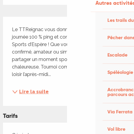
Autres activités
Description
Les trails du
Le TTReignac vous donne rendez-vous pour une 
journée 100 % ping et convivialité à la Halle des 
Pêcher dans
Sports d’Espère ! Que vous soyez joueur 
confirmé, amateur ou simple passionné, venez 
Escalade
partager un moment sportif dans une ambiance 
chaleureuse. Tournoi compétition le matin, tournoi 
Spéléologie
loisir l’après-midi...
Accrobranch
Lire la suite
parcours ac
Via Ferrata
Tarifs
Vol libre