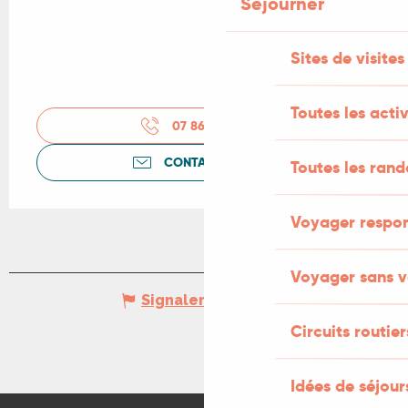
Séjourner
Sites de visites
Toutes les activ
07 86 00 53
▒▒
CONTACTEZ-NOUS
Toutes les ran
Voyager respo
Voyager sans v
Signaler une erreur
Circuits routier
Idées de séjou