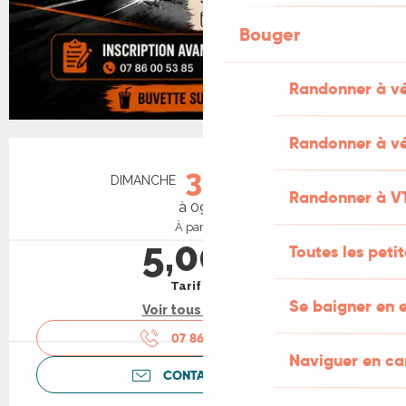
Bouger
Randonner à v
Randonner à vé
Ouverture et coordonnées
30
DIMANCHE
AOÛT
Randonner à V
à 09:30
À partir de
5,00 €
Toutes les peti
Tarif plein
Se baigner en e
Voir tous les tarifs
07 86 00 53
▒▒
Naviguer en c
CONTACTEZ-NOUS