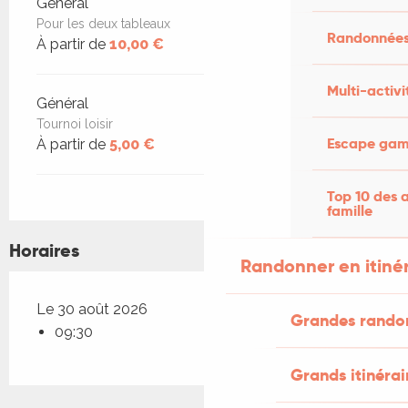
Tarifs 2026
Général
Pour les deux tableaux
Randonnées
À partir de
10,00 €
Multi-activi
Général
Tournoi loisir
Escape game
À partir de
5,00 €
Top 10 des a
famille
Horaires
Randonner en itiné
Le 30 août 2026
Grandes rando
09:30
Grands itinérai