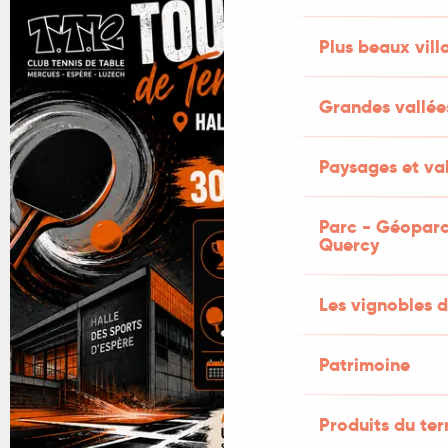
Plus beaux vill
Grandes vallée
Paysages et val
Parc - Géoparc
Quercy
Les vignobles d
Patrimoine
Produits du ter