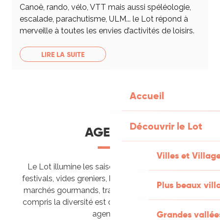
Canoë, rando, vélo, VTT mais aussi spéléologie,
escalade, parachutisme, ULM... le Lot répond à
merveille à toutes les envies d’activités de loisirs.
LIRE LA SUITE
Accueil
Découvrir le Lot
AGENDA
Villes et Villag
Le Lot illumine les saisons de ses animations :
festivals, vides greniers, brocantes, fêtes votives,
Plus beaux vill
marchés gourmands, trails sportifs… Vous l’aurez
compris la diversité est de mise, alors tous à vos
Grandes vallée
agendas !