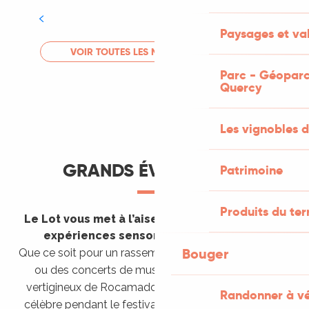
Tout l'agenda
Paysages et val
LIRE LA SUITE
VOIR TOUTES LES MANIFESTATIONS
Parc - Géoparc
Quercy
Les vignobles d
GRANDS ÉVÈNEMENTS
Patrimoine
Produits du ter
Le Lot vous met à l’aise en vous invitant à des
expériences sensorielles étonnantes !
Bouger
Que ce soit pour un rassemblement de montgolfières
ou des concerts de musique sacrée dans le site
vertigineux de Rocamadour, pour écouter un opéra
Randonner à v
célèbre pendant le festival de Saint-Céré ou encore