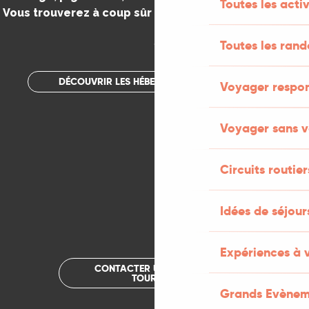
Toutes les activ
Vous trouverez à coup sûr votre bonheur dans le Lot.
.
Toutes les ran
DÉCOUVRIR LES HÉBERGEMENTS INSOLITES
Voyager respo
Voyager sans v
Circuits routier
Idées de séjou
Expériences à 
CONTACTER UN OFFICE DE
TOURISME
Grands Evènem