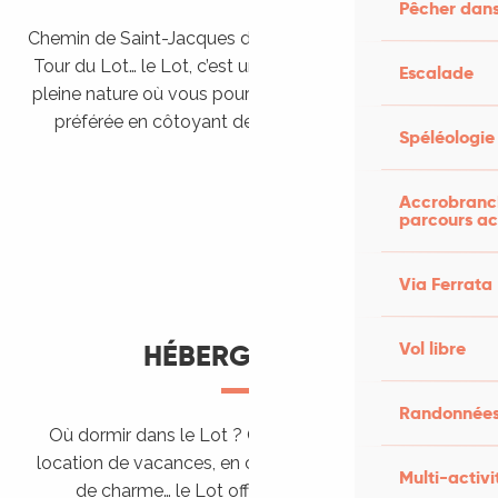
Pêcher dans
Chemin de Saint-Jacques de Compostelle, Véloroutes,
Tour du Lot… le Lot, c’est une véritable destination de
Escalade
pleine nature où vous pourrez pratiquer votre activité
préférée en côtoyant des paysages grandioses.
Spéléologie
Randonner en itinérance
Le Lot en car et en train
Balades et randonnées
Accrobranch
parcours ac
Via Ferrata
Vol libre
HÉBERGEMENTS
Randonnées
Où dormir dans le Lot ? Chez l’habitant, dans une
location de vacances, en camping, ou dans un hôtel
Multi-activi
de charme… le Lot offre des hébergements