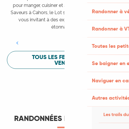
pour manger, cuisiner et s’amuser pendant Lot of
Randonner à vé
Saveurs à Cahors, le Lot sait vous mettre à l’aise en
vous invitant à des expériences sensorielles
Festival Lot of Saveurs
étonnantes !
Randonner à V
LIRE LA SUITE
Toutes les peti
TOUS LES FESTIVALS À
VENIR
Se baigner en e
Naviguer en c
Autres activités
Les trails du
RANDONNÉES ET ITINÉRANCE