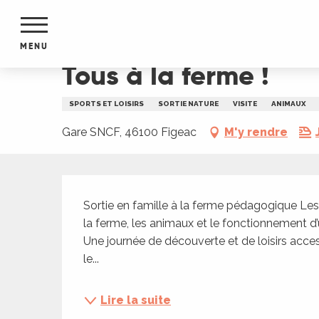
Aller
Accueil
Tous à la ferme !
au
contenu
MENU
principal
Tous à la ferme !
NTS
MENTS
SPORTS ET LOISIRS
SORTIE NATURE
VISITE
ANIMAUX
S
URS
Gare SNCF, 46100 Figeac
M'y rendre
Description
du Lot
Sortie en famille à la ferme pédagogique Les 
dans
la ferme, les animaux et le fonctionnement d’u
s le
Une journée de découverte et de loisirs acces
le...
e
Lire la suite