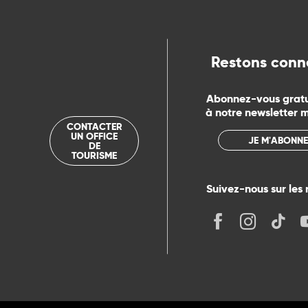
ue
Restons conn
Abonnez-vous grat
à notre newsletter 
CONTACTER
UN OFFICE
JE M'ABONNE
DE
TOURISME
Suivez-nous sur les 
its
r