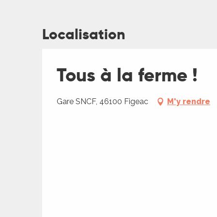
Localisation
ages
Tous à la ferme !
es
Gare SNCF, 46100 Figeac
M'y rendre
es