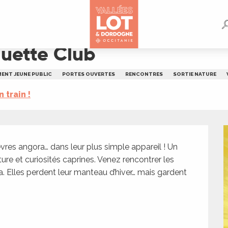
quette Club
ENT JEUNE PUBLIC
PORTES OUVERTES
RENCONTRES
SORTIE NATURE
n train !
vres angora… dans leur plus simple appareil ! Un 
re et curiosités caprines. Venez rencontrer les 
a. Elles perdent leur manteau d’hiver… mais gardent 