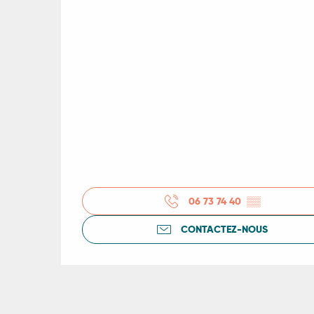
06 73 74 40
▒▒
CONTACTEZ-NOUS
R
ts