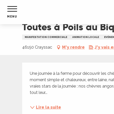
Aller
Accueil
Toutes à Poils au Biquette Club
au
contenu
MENU
principal
Toutes à Poils au Bi
NTS
MENTS
MANIFESTATION COMMERCIALE
ANIMATION LOCALE
EVÉNEM
S
URS
46150 Crayssac
M'y rendre
J'y vais e
Description
du Lot
Une journée à la ferme pour découvrir les chè
dans
moment simple et chaleureux, entre laine, natu
s le
vraies stars de la journée : nos chèvres angor
tout leur...
e
Lire la suite