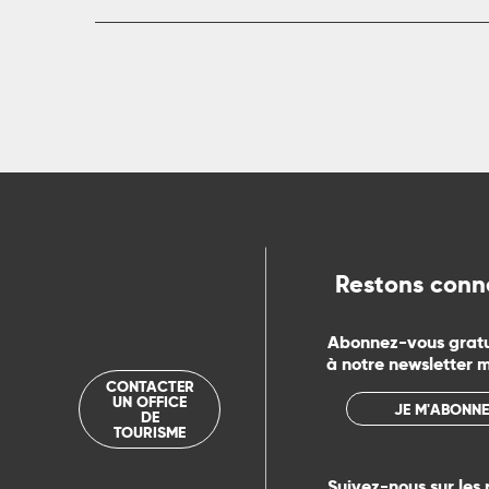
rs
ns
ue
Restons conn
Abonnez-vous grat
à notre newsletter 
CONTACTER
UN OFFICE
JE M'ABONNE
DE
TOURISME
Suivez-nous sur les 