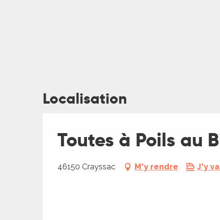
Localisation
ages
Toutes à Poils au 
es
es
46150 Crayssac
M'y rendre
J'y va